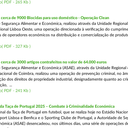
o( PDF - 265 Kb )
cerca de 9000 Biocidas para uso doméstico - Operação Clean
 Segurança Alimentar e Económica, realizou através da Unidade Regional 
onal Lisboa Oeste, uma operação direcionada à verificação do cumprim
is de operadores económicos na distribuição e comercialização de produt
o( PDF - 327 Kb )
erca de 3000 artigos contrafeitos no valor de 64.000 euros
 Segurança Alimentar e Económica (ASAE), através da Unidade Regional
cional de Coimbra, realizou uma operação de prevenção criminal, no âm
ção dos direitos de propriedade industrial, designadamente quanto ao cr
ão, ...
o( PDF - 241 Kb )
 da Taça de Portugal 2025 – Combate à Criminalidade Económica
nal da Taça de Portugal em futebol, que se realiza hoje no Estádio Nacio
port Lisboa e Benfica e o Sporting Clube de Portugal, a Autoridade de S
nómica (ASAE) desencadeou, nos últimos dias, uma série de operações d