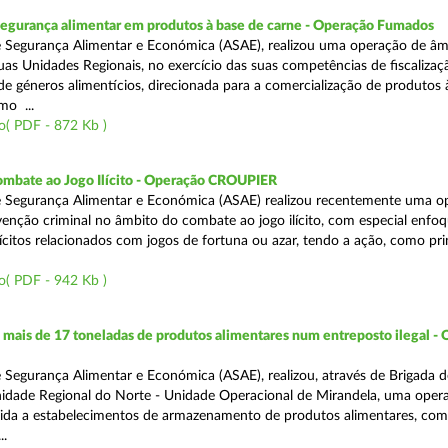
segurança alimentar em produtos à base de carne - Operação Fumados
 Segurança Alimentar e Económica (ASAE), realizou uma operação de âm
uas Unidades Regionais, no exercício das suas competências de fiscalizaç
 de géneros alimentícios, direcionada para a comercialização de produtos 
mo ...
o( PDF - 872 Kb )
ombate ao Jogo Ilícito - Operação CROUPIER
e Segurança Alimentar e Económica (ASAE) realizou recentemente uma o
venção criminal no âmbito do combate ao jogo ilícito, com especial enfo
ilícitos relacionados com jogos de fortuna ou azar, tendo a ação, como pri
o( PDF - 942 Kb )
ais de 17 toneladas de produtos alimentares num entreposto ilegal -
 Segurança Alimentar e Económica (ASAE), realizou, através de Brigada d
nidade Regional do Norte - Unidade Operacional de Mirandela, uma oper
rigida a estabelecimentos de armazenamento de produtos alimentares, com
..