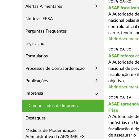
2025-06-30
Alertas Alimentares
ASAE fiscaliza 
A Autoridade de
Notícias EFSA
nacional pelas s
controlo oficial
Perguntas Frequentes
carne, tendo co
Abrir document
Legislação
2025-06-20
Formulários
ASAE reforça c
A Autoridade d
Processos de Contraordenação
nacional de pre
fiscalização de 
Publicações
objetivo, ...
Abrir document
Imprensa
2025-06-16
ASAE apreende m
Comunicados de Imprensa
Frigo
A Autoridade de
Destaques
Indústrias da U
fiscalização di
Medidas de Modernização
de assegurar o .
Administrativa da AP/SIMPLEX