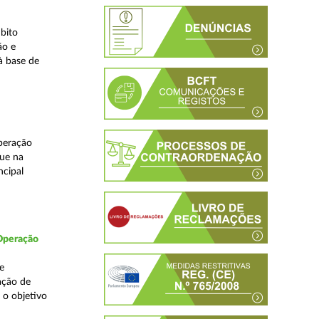
bito
ão e
à base de
peração
que na
ncipal
 Operação
e
ação de
 o objetivo