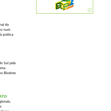
nal do
ito num
à prática
o Sul pela
 uma
os Bivalves
GATO
ionais,
s