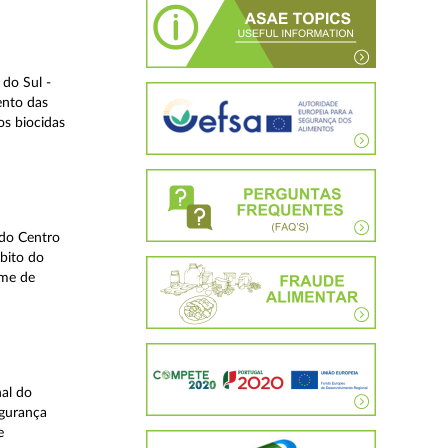
do Sul -
ento das
os biocidas
 do Centro
bito do
ime de
nal do
egurança
e