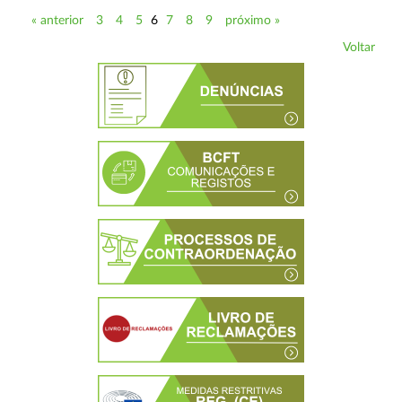
« anterior
3
4
5
6
7
8
9
próximo »
Voltar