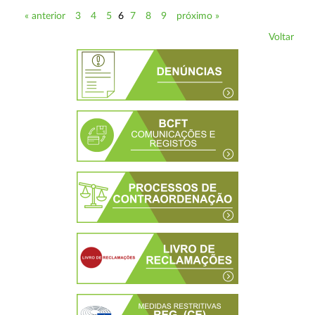
« anterior
3
4
5
6
7
8
9
próximo »
Voltar