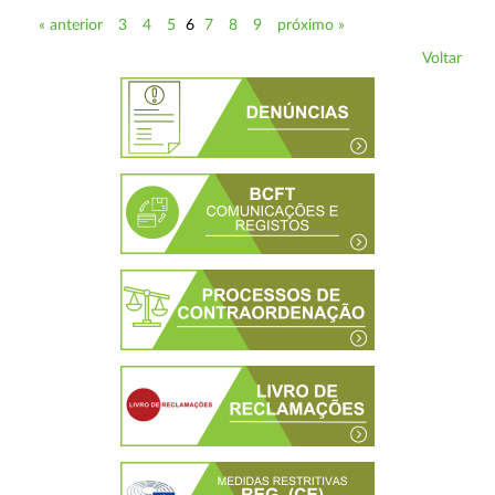
« anterior
3
4
5
6
7
8
9
próximo »
Voltar