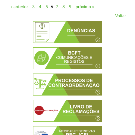
« anterior
3
4
5
6
7
8
9
próximo »
Voltar