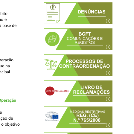
bito
ão e
à base de
peração
que na
ncipal
 Operação
e
ação de
 o objetivo