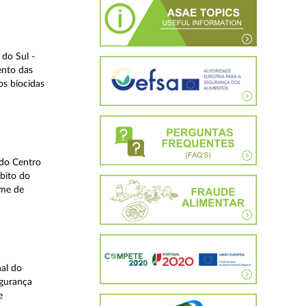
do Sul -
ento das
os biocidas
 do Centro
bito do
ime de
nal do
egurança
e