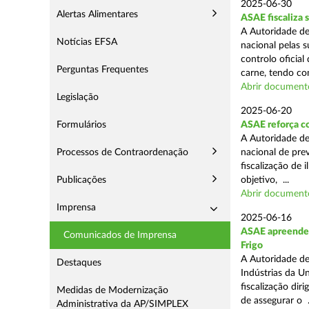
2025-06-30
Alertas Alimentares
ASAE fiscaliza 
A Autoridade de
Notícias EFSA
nacional pelas s
controlo oficial
Perguntas Frequentes
carne, tendo co
Abrir document
Legislação
2025-06-20
Formulários
ASAE reforça c
A Autoridade d
Processos de Contraordenação
nacional de pre
fiscalização de 
Publicações
objetivo, ...
Abrir document
Imprensa
2025-06-16
ASAE apreende m
Comunicados de Imprensa
Frigo
A Autoridade de
Destaques
Indústrias da U
fiscalização di
Medidas de Modernização
de assegurar o .
Administrativa da AP/SIMPLEX