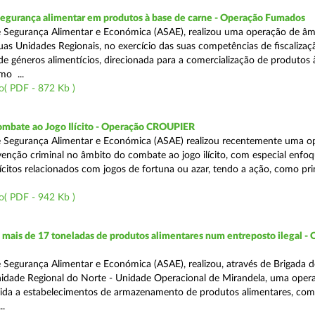
segurança alimentar em produtos à base de carne - Operação Fumados
 Segurança Alimentar e Económica (ASAE), realizou uma operação de âm
uas Unidades Regionais, no exercício das suas competências de fiscalizaç
 de géneros alimentícios, direcionada para a comercialização de produtos 
mo ...
o( PDF - 872 Kb )
ombate ao Jogo Ilícito - Operação CROUPIER
e Segurança Alimentar e Económica (ASAE) realizou recentemente uma o
venção criminal no âmbito do combate ao jogo ilícito, com especial enfo
ilícitos relacionados com jogos de fortuna ou azar, tendo a ação, como pri
o( PDF - 942 Kb )
ais de 17 toneladas de produtos alimentares num entreposto ilegal -
 Segurança Alimentar e Económica (ASAE), realizou, através de Brigada d
nidade Regional do Norte - Unidade Operacional de Mirandela, uma oper
rigida a estabelecimentos de armazenamento de produtos alimentares, com
..