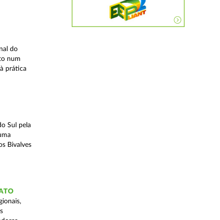
nal do
ito num
à prática
o Sul pela
 uma
os Bivalves
GATO
ionais,
s