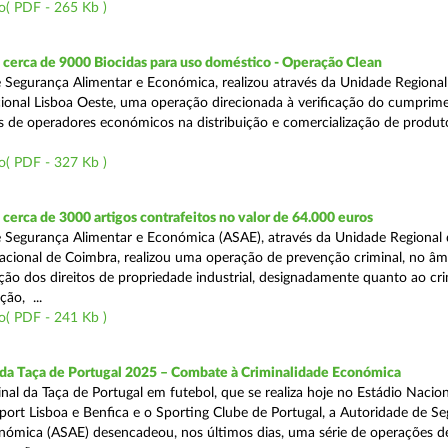
o( PDF - 265 Kb )
cerca de 9000 Biocidas para uso doméstico - Operação Clean
 Segurança Alimentar e Económica, realizou através da Unidade Regional 
onal Lisboa Oeste, uma operação direcionada à verificação do cumprim
is de operadores económicos na distribuição e comercialização de produt
o( PDF - 327 Kb )
erca de 3000 artigos contrafeitos no valor de 64.000 euros
 Segurança Alimentar e Económica (ASAE), através da Unidade Regional
cional de Coimbra, realizou uma operação de prevenção criminal, no âm
ção dos direitos de propriedade industrial, designadamente quanto ao cr
ão, ...
o( PDF - 241 Kb )
 da Taça de Portugal 2025 – Combate à Criminalidade Económica
nal da Taça de Portugal em futebol, que se realiza hoje no Estádio Nacio
port Lisboa e Benfica e o Sporting Clube de Portugal, a Autoridade de S
nómica (ASAE) desencadeou, nos últimos dias, uma série de operações d