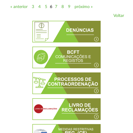
« anterior
3
4
5
6
7
8
9
próximo »
Voltar