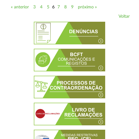
« anterior
3
4
5
6
7
8
9
próximo »
Voltar