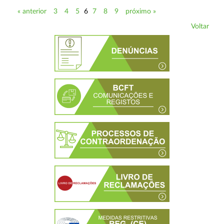
« anterior
3
4
5
6
7
8
9
próximo »
Voltar