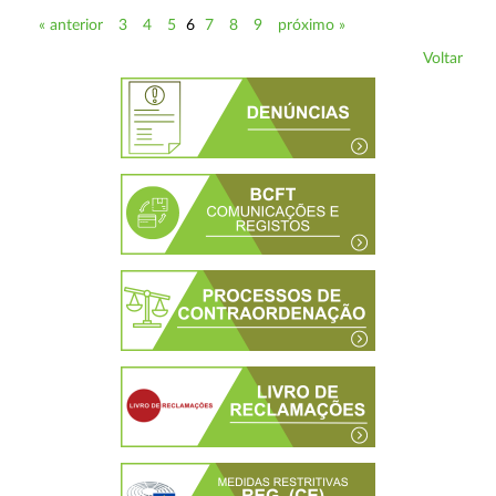
« anterior
3
4
5
6
7
8
9
próximo »
Voltar