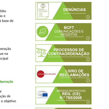
bito
ão e
à base de
peração
que na
ncipal
 Operação
e
ação de
 o objetivo