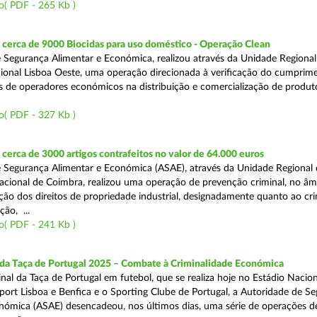
o( PDF - 265 Kb )
cerca de 9000 Biocidas para uso doméstico - Operação Clean
 Segurança Alimentar e Económica, realizou através da Unidade Regional 
onal Lisboa Oeste, uma operação direcionada à verificação do cumprim
is de operadores económicos na distribuição e comercialização de produt
o( PDF - 327 Kb )
erca de 3000 artigos contrafeitos no valor de 64.000 euros
 Segurança Alimentar e Económica (ASAE), através da Unidade Regional
cional de Coimbra, realizou uma operação de prevenção criminal, no âm
ção dos direitos de propriedade industrial, designadamente quanto ao cr
ão, ...
o( PDF - 241 Kb )
 da Taça de Portugal 2025 – Combate à Criminalidade Económica
nal da Taça de Portugal em futebol, que se realiza hoje no Estádio Nacio
port Lisboa e Benfica e o Sporting Clube de Portugal, a Autoridade de S
nómica (ASAE) desencadeou, nos últimos dias, uma série de operações d