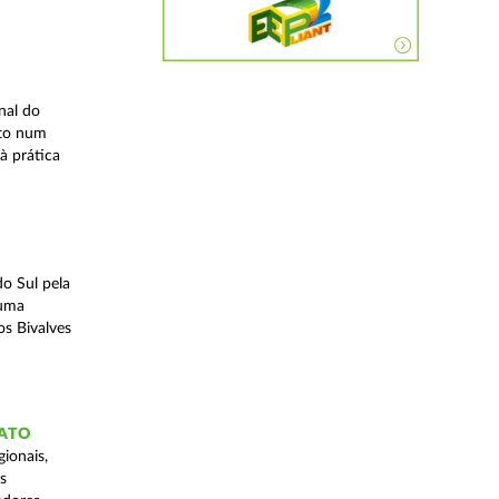
nal do
ito num
à prática
o Sul pela
 uma
os Bivalves
GATO
ionais,
s