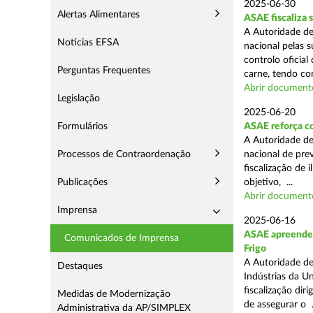
2025-06-30
Alertas Alimentares
ASAE fiscaliza 
A Autoridade de
Notícias EFSA
nacional pelas s
controlo oficial
Perguntas Frequentes
carne, tendo co
Abrir document
Legislação
2025-06-20
Formulários
ASAE reforça c
A Autoridade d
Processos de Contraordenação
nacional de pre
fiscalização de 
Publicações
objetivo, ...
Abrir document
Imprensa
2025-06-16
ASAE apreende m
Comunicados de Imprensa
Frigo
A Autoridade de
Destaques
Indústrias da U
fiscalização di
Medidas de Modernização
de assegurar o .
Administrativa da AP/SIMPLEX