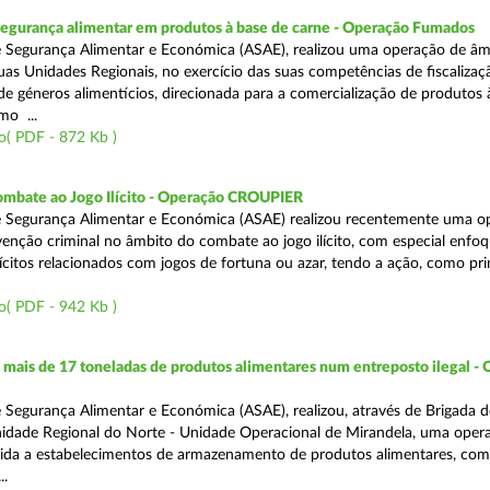
segurança alimentar em produtos à base de carne - Operação Fumados
 Segurança Alimentar e Económica (ASAE), realizou uma operação de âm
uas Unidades Regionais, no exercício das suas competências de fiscalizaç
 de géneros alimentícios, direcionada para a comercialização de produtos 
mo ...
o( PDF - 872 Kb )
ombate ao Jogo Ilícito - Operação CROUPIER
e Segurança Alimentar e Económica (ASAE) realizou recentemente uma o
venção criminal no âmbito do combate ao jogo ilícito, com especial enfo
ilícitos relacionados com jogos de fortuna ou azar, tendo a ação, como pri
o( PDF - 942 Kb )
ais de 17 toneladas de produtos alimentares num entreposto ilegal -
 Segurança Alimentar e Económica (ASAE), realizou, através de Brigada d
nidade Regional do Norte - Unidade Operacional de Mirandela, uma oper
rigida a estabelecimentos de armazenamento de produtos alimentares, com
..