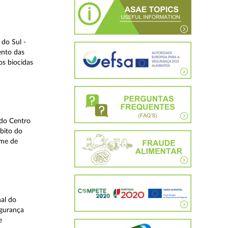
do Sul -
ento das
os biocidas
 do Centro
bito do
ime de
nal do
egurança
e