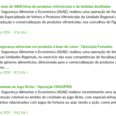
ais de 4800 litros de produtos vitivinícolas e de bebidas destiladas
 Segurança Alimentar e Económica (ASAE), realizou uma operação de fisc
da Especializada de Vinhos e Produtos Vitivinícolas da Unidade Regional 
rodução e comercialização de produtos vitivinícolas, nos concelhos de Fig
o( PDF - 516 Kb )
segurança alimentar em produtos à base de carne - Operação Fumados
 Segurança Alimentar e Económica (ASAE), realizou uma operação de âm
uas Unidades Regionais, no exercício das suas competências de fiscalizaç
 de géneros alimentícios, direcionada para a comercialização de produtos 
mo ...
o( PDF - 872 Kb )
ombate ao Jogo Ilícito - Operação CROUPIER
e Segurança Alimentar e Económica (ASAE) realizou recentemente uma o
venção criminal no âmbito do combate ao jogo ilícito, com especial enfo
ilícitos relacionados com jogos de fortuna ou azar, tendo a ação, como pri
o( PDF - 942 Kb )