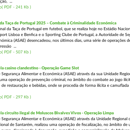
ão, ...
o( PDF - 241 Kb )
 da Taça de Portugal 2025 – Combate à Criminalidade Económica
nal da Taça de Portugal em futebol, que se realiza hoje no Estádio Nacio
port Lisboa e Benfica e o Sporting Clube de Portugal, a Autoridade de S
nómica (ASAE) desencadeou, nos últimos dias, uma série de operações d
ressão ...
o( PDF - 507 Kb )
a casino clandestino - Operação Game Slot
 Segurança Alimentar e Económica (ASAE) através da sua Unidade Regio
, uma operação de prevenção criminal, no âmbito do combate ao jogo ilíc
 de restauração e bebidas, onde se procedia de forma ilícita e camuflada 
o( PDF - 297 Kb )
 circuito ilegal de Moluscos Bivalves Vivos - Operação Limpa
 Segurança Alimentar e Económica (ASAE) através da Unidade Regional d
onal de Santarém, realizou uma operação de fiscalização, no âmbito de