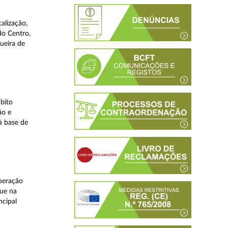
alização,
do Centro,
ueira de
bito
ão e
à base de
peração
que na
ncipal