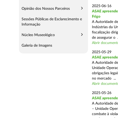
2025-06-16
Opinião dos Nossos Parceiros
ASAE apreende m
Frigo
Sessões Públicas de Esclarecimento e
A Autoridade de
Informação
Indústrias da U
fiscalização di
Núcleo Museológico
de assegurar o .
Abrir document
Galeria de Imagens
2025-05-29
ASAE apreende 
A Autoridade de
Unidade Operaci
obrigações lega
no mercado ...
Abrir document
2025-05-26
ASAE apreende c
A Autoridade de
– Unidade Opera
combate à viola