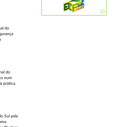
nal do
egurança
e
nal do
ito num
à prática
o Sul pela
 uma