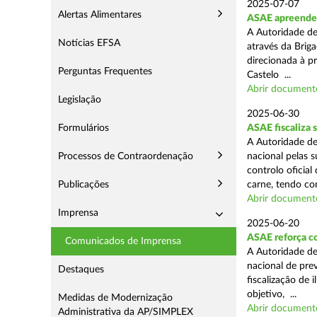
2025-07-07
Alertas Alimentares
ASAE apreende m
A Autoridade de
Notícias EFSA
através da Briga
direcionada à p
Perguntas Frequentes
Castelo ...
Abrir document
Legislação
2025-06-30
Formulários
ASAE fiscaliza 
A Autoridade de
Processos de Contraordenação
nacional pelas s
controlo oficial
Publicações
carne, tendo co
Abrir document
Imprensa
2025-06-20
ASAE reforça c
Comunicados de Imprensa
A Autoridade d
nacional de pre
Destaques
fiscalização de 
objetivo, ...
Medidas de Modernização
Abrir document
Administrativa da AP/SIMPLEX