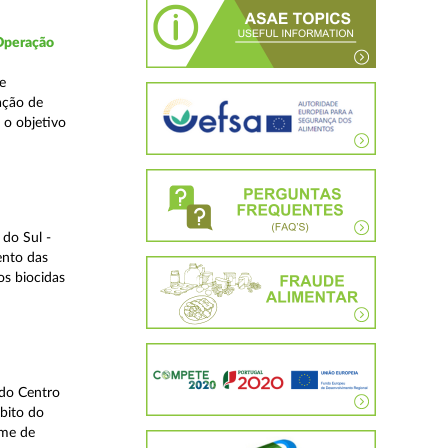
 Operação
e
ação de
 o objetivo
do Sul -
ento das
os biocidas
 do Centro
bito do
ime de