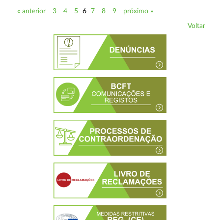
« anterior
3
4
5
6
7
8
9
próximo »
Voltar