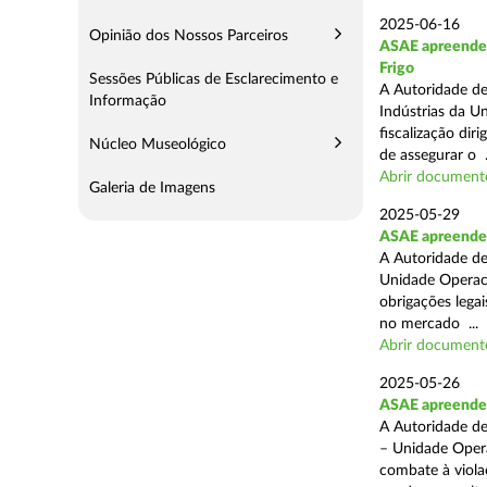
2025-06-16
Opinião dos Nossos Parceiros
ASAE apreende m
Frigo
Sessões Públicas de Esclarecimento e
A Autoridade de
Informação
Indústrias da U
fiscalização di
Núcleo Museológico
de assegurar o .
Abrir document
Galeria de Imagens
2025-05-29
ASAE apreende 
A Autoridade de
Unidade Operaci
obrigações lega
no mercado ...
Abrir document
2025-05-26
ASAE apreende c
A Autoridade de
– Unidade Opera
combate à viola