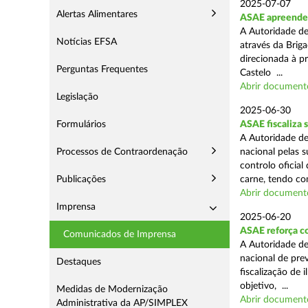
2025-07-07
Alertas Alimentares
ASAE apreende m
A Autoridade de
Notícias EFSA
através da Briga
direcionada à p
Perguntas Frequentes
Castelo ...
Abrir document
Legislação
2025-06-30
Formulários
ASAE fiscaliza 
A Autoridade de
Processos de Contraordenação
nacional pelas s
controlo oficial
Publicações
carne, tendo co
Abrir document
Imprensa
2025-06-20
ASAE reforça c
Comunicados de Imprensa
A Autoridade d
nacional de pre
Destaques
fiscalização de 
objetivo, ...
Medidas de Modernização
Abrir document
Administrativa da AP/SIMPLEX