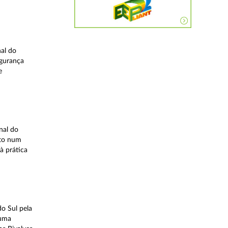
nal do
egurança
e
nal do
ito num
à prática
o Sul pela
 uma