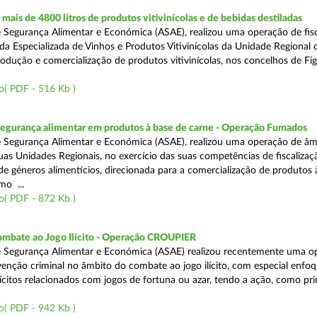
ais de 4800 litros de produtos vitivinícolas e de bebidas destiladas
 Segurança Alimentar e Económica (ASAE), realizou uma operação de fisc
da Especializada de Vinhos e Produtos Vitivinícolas da Unidade Regional 
rodução e comercialização de produtos vitivinícolas, nos concelhos de Fig
o( PDF - 516 Kb )
segurança alimentar em produtos à base de carne - Operação Fumados
 Segurança Alimentar e Económica (ASAE), realizou uma operação de âm
uas Unidades Regionais, no exercício das suas competências de fiscalizaç
 de géneros alimentícios, direcionada para a comercialização de produtos 
mo ...
o( PDF - 872 Kb )
ombate ao Jogo Ilícito - Operação CROUPIER
e Segurança Alimentar e Económica (ASAE) realizou recentemente uma o
venção criminal no âmbito do combate ao jogo ilícito, com especial enfo
ilícitos relacionados com jogos de fortuna ou azar, tendo a ação, como pri
o( PDF - 942 Kb )