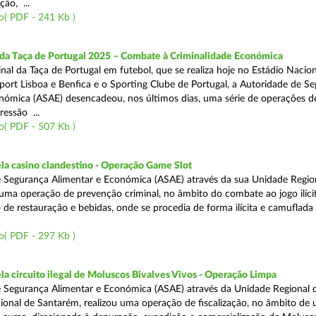
ão, ...
o( PDF - 241 Kb )
 da Taça de Portugal 2025 – Combate à Criminalidade Económica
nal da Taça de Portugal em futebol, que se realiza hoje no Estádio Nacio
port Lisboa e Benfica e o Sporting Clube de Portugal, a Autoridade de S
nómica (ASAE) desencadeou, nos últimos dias, uma série de operações d
ressão ...
o( PDF - 507 Kb )
a casino clandestino - Operação Game Slot
 Segurança Alimentar e Económica (ASAE) através da sua Unidade Regio
, uma operação de prevenção criminal, no âmbito do combate ao jogo ilíc
 de restauração e bebidas, onde se procedia de forma ilícita e camuflada 
o( PDF - 297 Kb )
 circuito ilegal de Moluscos Bivalves Vivos - Operação Limpa
 Segurança Alimentar e Económica (ASAE) através da Unidade Regional d
onal de Santarém, realizou uma operação de fiscalização, no âmbito de