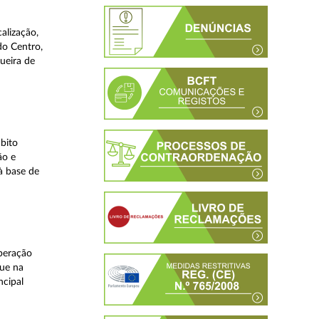
alização,
do Centro,
ueira de
bito
ão e
à base de
peração
que na
ncipal