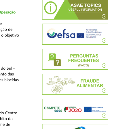
 Operação
e
ação de
 o objetivo
do Sul -
ento das
os biocidas
 do Centro
bito do
ime de