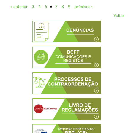
« anterior
3
4
5
6
7
8
9
próximo »
Voltar