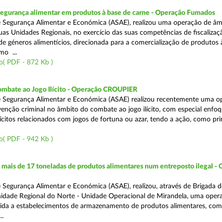
segurança alimentar em produtos à base de carne - Operação Fumados
 Segurança Alimentar e Económica (ASAE), realizou uma operação de âm
uas Unidades Regionais, no exercício das suas competências de fiscalizaç
 de géneros alimentícios, direcionada para a comercialização de produtos 
mo ...
o( PDF - 872 Kb )
ombate ao Jogo Ilícito - Operação CROUPIER
e Segurança Alimentar e Económica (ASAE) realizou recentemente uma o
venção criminal no âmbito do combate ao jogo ilícito, com especial enfo
ilícitos relacionados com jogos de fortuna ou azar, tendo a ação, como pri
o( PDF - 942 Kb )
ais de 17 toneladas de produtos alimentares num entreposto ilegal -
 Segurança Alimentar e Económica (ASAE), realizou, através de Brigada d
nidade Regional do Norte - Unidade Operacional de Mirandela, uma oper
rigida a estabelecimentos de armazenamento de produtos alimentares, com
..