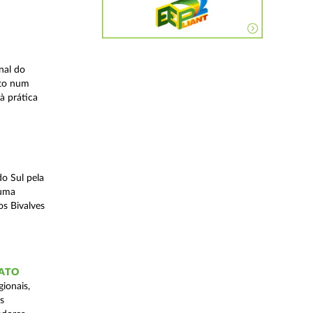
nal do
ito num
à prática
o Sul pela
 uma
os Bivalves
GATO
ionais,
s