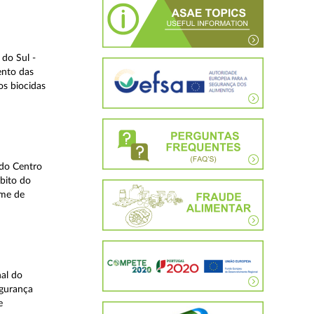
do Sul -
ento das
os biocidas
 do Centro
bito do
ime de
nal do
egurança
e