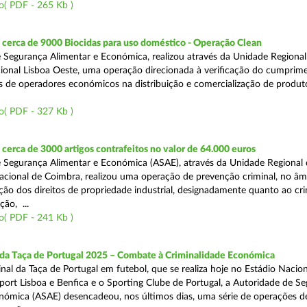
o( PDF - 265 Kb )
cerca de 9000 Biocidas para uso doméstico - Operação Clean
 Segurança Alimentar e Económica, realizou através da Unidade Regional 
onal Lisboa Oeste, uma operação direcionada à verificação do cumprim
is de operadores económicos na distribuição e comercialização de produt
o( PDF - 327 Kb )
erca de 3000 artigos contrafeitos no valor de 64.000 euros
 Segurança Alimentar e Económica (ASAE), através da Unidade Regional
cional de Coimbra, realizou uma operação de prevenção criminal, no âm
ção dos direitos de propriedade industrial, designadamente quanto ao cr
ão, ...
o( PDF - 241 Kb )
 da Taça de Portugal 2025 – Combate à Criminalidade Económica
nal da Taça de Portugal em futebol, que se realiza hoje no Estádio Nacio
port Lisboa e Benfica e o Sporting Clube de Portugal, a Autoridade de S
nómica (ASAE) desencadeou, nos últimos dias, uma série de operações d