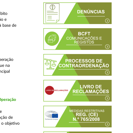
bito
ão e
à base de
peração
que na
ncipal
 Operação
e
ação de
 o objetivo