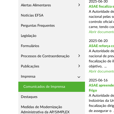
2025-06-30
Alertas Alimentares
ASAE fiscaliza 
A Autoridade de
Notícias EFSA
nacional pelas s
controlo oficial
Perguntas Frequentes
carne, tendo co
Abrir document
Legislação
2025-06-20
Formulários
ASAE reforça c
A Autoridade d
Processos de Contraordenação
nacional de pre
fiscalização de 
Publicações
objetivo, ...
Abrir document
Imprensa
2025-06-16
ASAE apreende m
Comunicados de Imprensa
Frigo
A Autoridade de
Destaques
Indústrias da U
fiscalização di
Medidas de Modernização
de assegurar o .
Administrativa da AP/SIMPLEX