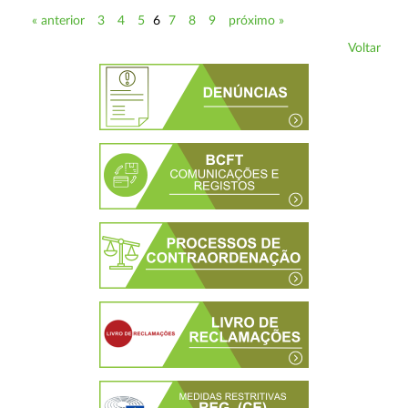
« anterior
3
4
5
6
7
8
9
próximo »
Voltar