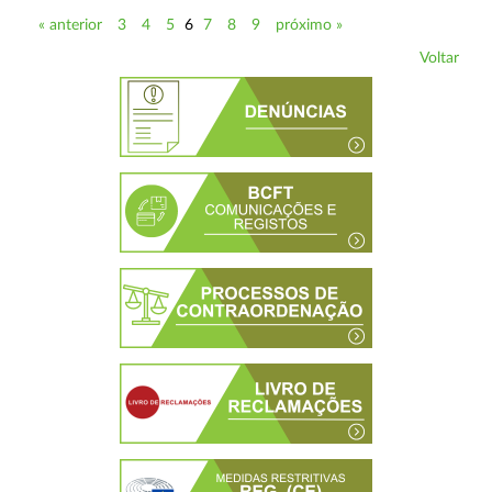
« anterior
3
4
5
6
7
8
9
próximo »
Voltar