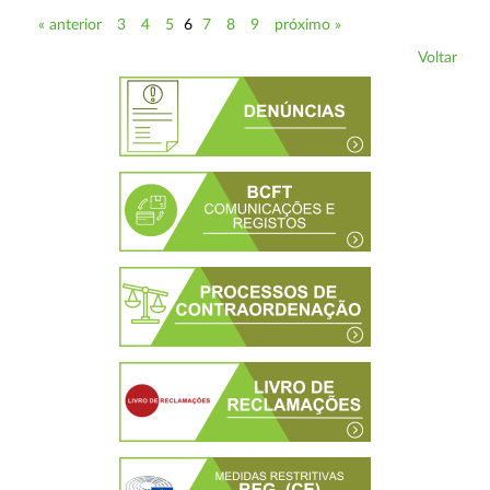
« anterior
3
4
5
6
7
8
9
próximo »
Voltar