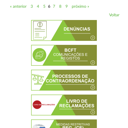
« anterior
3
4
5
6
7
8
9
próximo »
Voltar