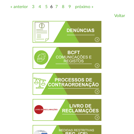
« anterior
3
4
5
6
7
8
9
próximo »
Voltar