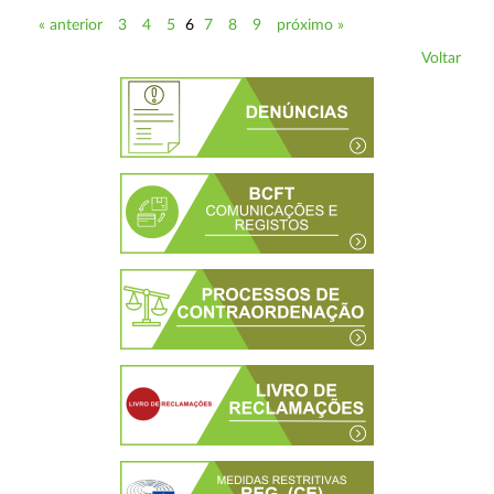
« anterior
3
4
5
6
7
8
9
próximo »
Voltar