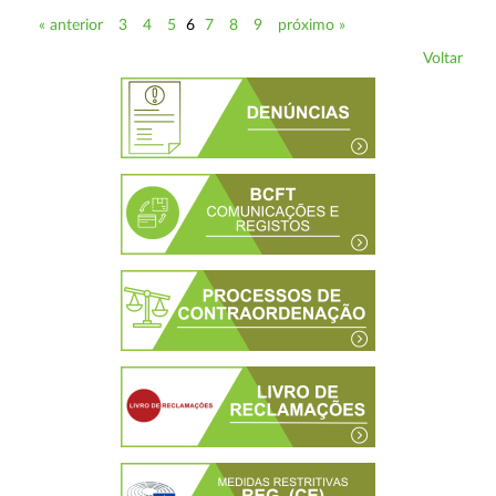
« anterior
3
4
5
6
7
8
9
próximo »
Voltar