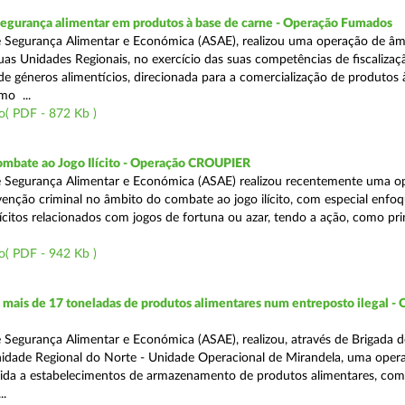
segurança alimentar em produtos à base de carne - Operação Fumados
 Segurança Alimentar e Económica (ASAE), realizou uma operação de âm
uas Unidades Regionais, no exercício das suas competências de fiscalizaç
 de géneros alimentícios, direcionada para a comercialização de produtos 
mo ...
o( PDF - 872 Kb )
ombate ao Jogo Ilícito - Operação CROUPIER
e Segurança Alimentar e Económica (ASAE) realizou recentemente uma o
venção criminal no âmbito do combate ao jogo ilícito, com especial enfo
ilícitos relacionados com jogos de fortuna ou azar, tendo a ação, como pri
o( PDF - 942 Kb )
ais de 17 toneladas de produtos alimentares num entreposto ilegal -
 Segurança Alimentar e Económica (ASAE), realizou, através de Brigada d
nidade Regional do Norte - Unidade Operacional de Mirandela, uma oper
rigida a estabelecimentos de armazenamento de produtos alimentares, com
..