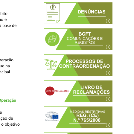
bito
ão e
à base de
peração
que na
ncipal
 Operação
e
ação de
 o objetivo