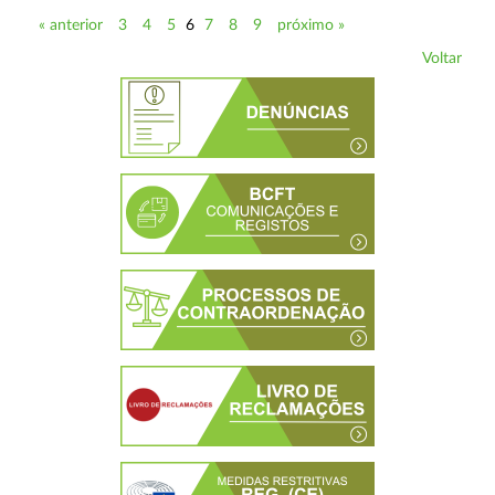
« anterior
3
4
5
6
7
8
9
próximo »
Voltar