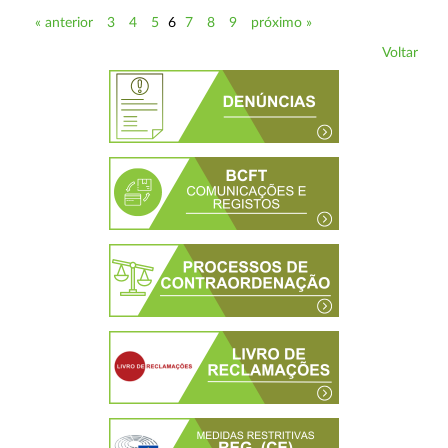
« anterior
3
4
5
6
7
8
9
próximo »
Voltar