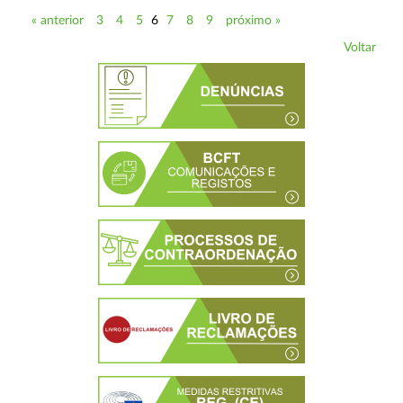
« anterior
3
4
5
6
7
8
9
próximo »
Voltar