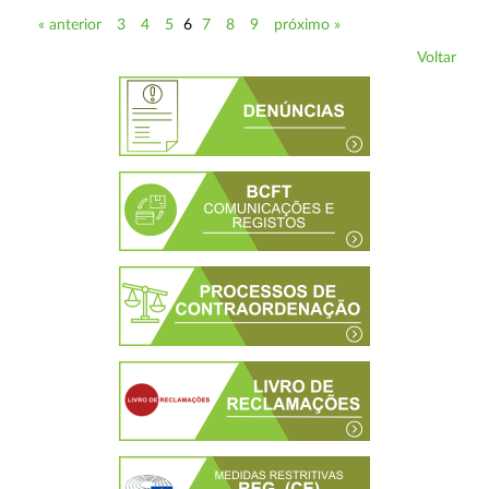
« anterior
3
4
5
6
7
8
9
próximo »
Voltar