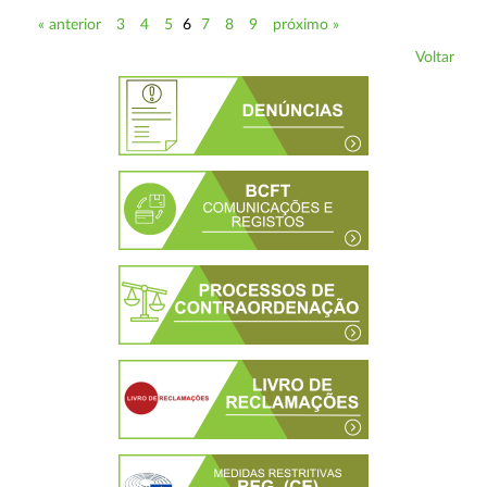
« anterior
3
4
5
6
7
8
9
próximo »
Voltar