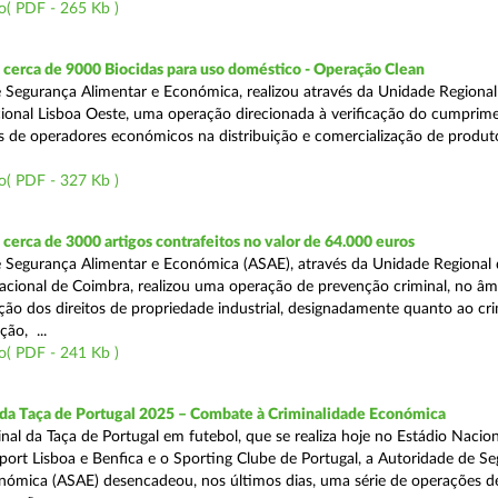
o( PDF - 265 Kb )
cerca de 9000 Biocidas para uso doméstico - Operação Clean
 Segurança Alimentar e Económica, realizou através da Unidade Regional 
onal Lisboa Oeste, uma operação direcionada à verificação do cumprim
is de operadores económicos na distribuição e comercialização de produt
o( PDF - 327 Kb )
erca de 3000 artigos contrafeitos no valor de 64.000 euros
 Segurança Alimentar e Económica (ASAE), através da Unidade Regional
cional de Coimbra, realizou uma operação de prevenção criminal, no âm
ção dos direitos de propriedade industrial, designadamente quanto ao cr
ão, ...
o( PDF - 241 Kb )
 da Taça de Portugal 2025 – Combate à Criminalidade Económica
nal da Taça de Portugal em futebol, que se realiza hoje no Estádio Nacio
port Lisboa e Benfica e o Sporting Clube de Portugal, a Autoridade de S
nómica (ASAE) desencadeou, nos últimos dias, uma série de operações d