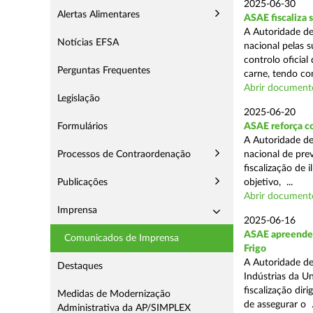
2025-06-30
Alertas Alimentares
ASAE fiscaliza 
A Autoridade de
Notícias EFSA
nacional pelas s
controlo oficial
Perguntas Frequentes
carne, tendo co
Abrir document
Legislação
2025-06-20
Formulários
ASAE reforça c
A Autoridade d
Processos de Contraordenação
nacional de pre
fiscalização de 
Publicações
objetivo, ...
Abrir document
Imprensa
2025-06-16
ASAE apreende m
Comunicados de Imprensa
Frigo
A Autoridade de
Destaques
Indústrias da U
fiscalização di
Medidas de Modernização
de assegurar o .
Administrativa da AP/SIMPLEX