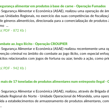
segurança alimentar em produtos à base de carne - Operação Fumados
 Segurança Alimentar e Económica (ASAE), realizou uma operação de âm
uas Unidades Regionais, no exercício das suas competências de fiscalizaç
 de géneros alimentícios, direcionada para a comercialização de produtos 
mo ...
o( PDF - 872 Kb )
ombate ao Jogo Ilícito - Operação CROUPIER
e Segurança Alimentar e Económica (ASAE) realizou recentemente uma o
venção criminal no âmbito do combate ao jogo ilícito, com especial enfo
ilícitos relacionados com jogos de fortuna ou azar, tendo a ação, como pri
o( PDF - 942 Kb )
ais de 17 toneladas de produtos alimentares num entreposto ilegal -
 Segurança Alimentar e Económica (ASAE), realizou, através de Brigada d
nidade Regional do Norte - Unidade Operacional de Mirandela, uma oper
rigida a estabelecimentos de armazenamento de produtos alimentares, com
..