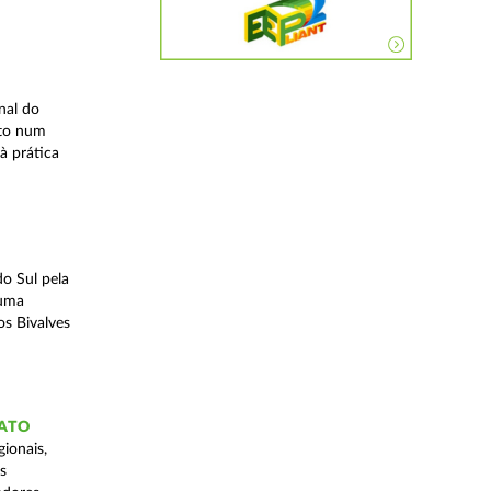
nal do
ito num
à prática
o Sul pela
 uma
os Bivalves
GATO
ionais,
s