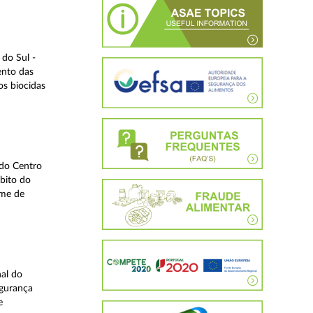
do Sul -
ento das
os biocidas
 do Centro
bito do
ime de
nal do
egurança
e