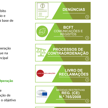
bito
ão e
à base de
peração
que na
ncipal
 Operação
e
ação de
 o objetivo