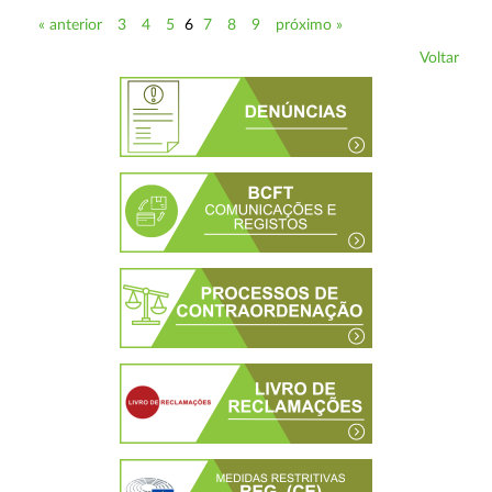
« anterior
3
4
5
6
7
8
9
próximo »
Voltar