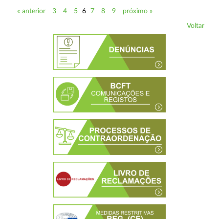
« anterior
3
4
5
6
7
8
9
próximo »
Voltar