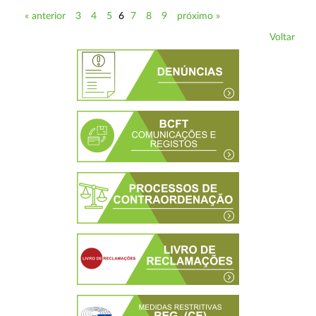
« anterior
3
4
5
6
7
8
9
próximo »
Voltar