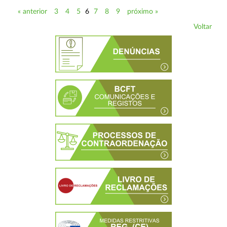
« anterior
3
4
5
6
7
8
9
próximo »
Voltar