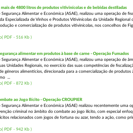
ais de 4800 litros de produtos vitivinícolas e de bebidas destiladas
 Segurança Alimentar e Económica (ASAE), realizou uma operação de fisc
da Especializada de Vinhos e Produtos Vitivinícolas da Unidade Regional 
rodução e comercialização de produtos vitivinícolas, nos concelhos de Fig
o( PDF - 516 Kb )
segurança alimentar em produtos à base de carne - Operação Fumados
 Segurança Alimentar e Económica (ASAE), realizou uma operação de âm
uas Unidades Regionais, no exercício das suas competências de fiscalizaç
 de géneros alimentícios, direcionada para a comercialização de produtos 
mo ...
o( PDF - 872 Kb )
ombate ao Jogo Ilícito - Operação CROUPIER
e Segurança Alimentar e Económica (ASAE) realizou recentemente uma o
venção criminal no âmbito do combate ao jogo ilícito, com especial enfo
ilícitos relacionados com jogos de fortuna ou azar, tendo a ação, como pri
o( PDF - 942 Kb )