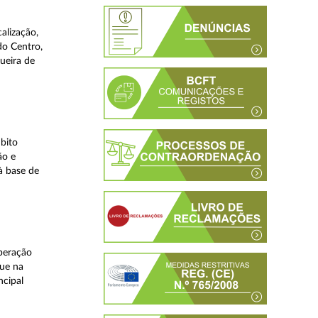
alização,
do Centro,
ueira de
bito
ão e
à base de
peração
que na
ncipal