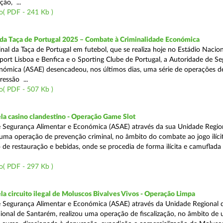
ão, ...
o( PDF - 241 Kb )
 da Taça de Portugal 2025 – Combate à Criminalidade Económica
nal da Taça de Portugal em futebol, que se realiza hoje no Estádio Nacio
port Lisboa e Benfica e o Sporting Clube de Portugal, a Autoridade de S
nómica (ASAE) desencadeou, nos últimos dias, uma série de operações d
ressão ...
o( PDF - 507 Kb )
a casino clandestino - Operação Game Slot
 Segurança Alimentar e Económica (ASAE) através da sua Unidade Regio
, uma operação de prevenção criminal, no âmbito do combate ao jogo ilíc
 de restauração e bebidas, onde se procedia de forma ilícita e camuflada 
o( PDF - 297 Kb )
 circuito ilegal de Moluscos Bivalves Vivos - Operação Limpa
 Segurança Alimentar e Económica (ASAE) através da Unidade Regional d
onal de Santarém, realizou uma operação de fiscalização, no âmbito de