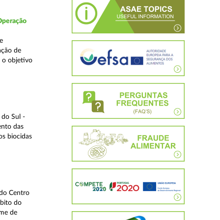
 Operação
e
ação de
 o objetivo
do Sul -
ento das
os biocidas
 do Centro
bito do
ime de