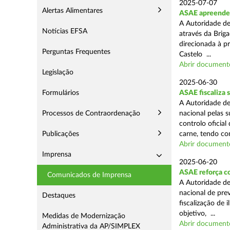
2025-07-07
Alertas Alimentares
ASAE apreende m
A Autoridade de
Notícias EFSA
através da Briga
direcionada à p
Perguntas Frequentes
Castelo ...
Abrir document
Legislação
2025-06-30
Formulários
ASAE fiscaliza 
A Autoridade de
Processos de Contraordenação
nacional pelas s
controlo oficial
Publicações
carne, tendo co
Abrir document
Imprensa
2025-06-20
ASAE reforça c
Comunicados de Imprensa
A Autoridade d
nacional de pre
Destaques
fiscalização de 
objetivo, ...
Medidas de Modernização
Abrir document
Administrativa da AP/SIMPLEX