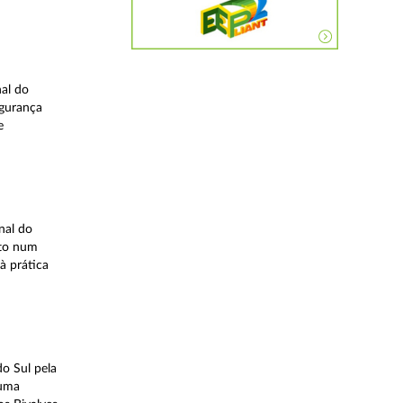
nal do
egurança
e
nal do
ito num
à prática
o Sul pela
 uma