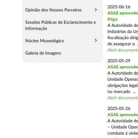
2025-06-16
Opinião dos Nossos Parceiros
ASAE apreende m
Frigo
Sessões Públicas de Esclarecimento e
A Autoridade de
Informação
Indústrias da U
fiscalização di
Núcleo Museológico
de assegurar o .
Abrir document
Galeria de Imagens
2025-05-29
ASAE apreende 
A Autoridade de
Unidade Operaci
obrigações lega
no mercado ...
Abrir document
2025-05-26
ASAE apreende c
A Autoridade de
– Unidade Opera
combate à viola