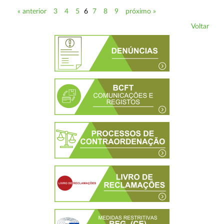
« anterior
3
4
5
6
7
8
9
próximo »
Voltar