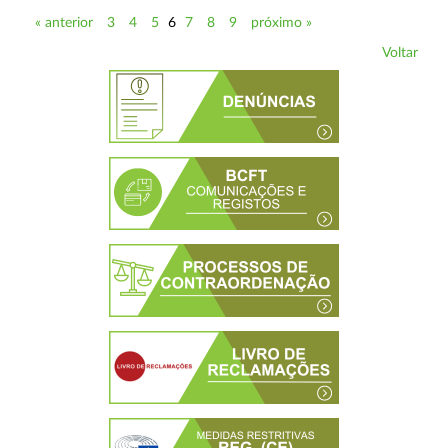
« anterior
3
4
5
6
7
8
9
próximo »
Voltar