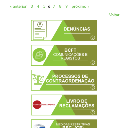
« anterior
3
4
5
6
7
8
9
próximo »
Voltar