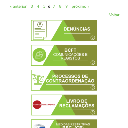
« anterior
3
4
5
6
7
8
9
próximo »
Voltar