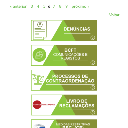
« anterior
3
4
5
6
7
8
9
próximo »
Voltar