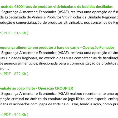
ais de 4800 litros de produtos vitivinícolas e de bebidas destiladas
 Segurança Alimentar e Económica (ASAE), realizou uma operação de fisc
da Especializada de Vinhos e Produtos Vitivinícolas da Unidade Regional 
rodução e comercialização de produtos vitivinícolas, nos concelhos de Fig
o( PDF - 516 Kb )
segurança alimentar em produtos à base de carne - Operação Fumados
 Segurança Alimentar e Económica (ASAE), realizou uma operação de âm
uas Unidades Regionais, no exercício das suas competências de fiscalizaç
 de géneros alimentícios, direcionada para a comercialização de produtos 
mo ...
o( PDF - 872 Kb )
ombate ao Jogo Ilícito - Operação CROUPIER
e Segurança Alimentar e Económica (ASAE) realizou recentemente uma o
venção criminal no âmbito do combate ao jogo ilícito, com especial enfo
ilícitos relacionados com jogos de fortuna ou azar, tendo a ação, como pri
o( PDF - 942 Kb )