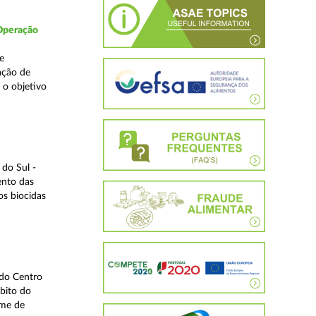
 Operação
e
ação de
 o objetivo
do Sul -
ento das
os biocidas
 do Centro
bito do
ime de