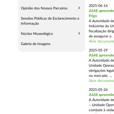
2025-06-16
Opinião dos Nossos Parceiros
ASAE apreende m
Frigo
Sessões Públicas de Esclarecimento e
A Autoridade de
Informação
Indústrias da U
fiscalização di
Núcleo Museológico
de assegurar o .
Abrir document
Galeria de Imagens
2025-05-29
ASAE apreende 
A Autoridade de
Unidade Operaci
obrigações lega
no mercado ...
Abrir document
2025-05-26
ASAE apreende c
A Autoridade de
– Unidade Opera
combate à viola