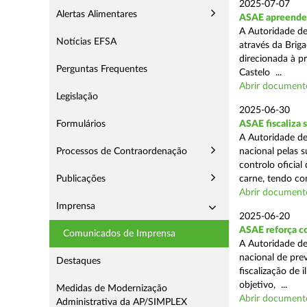
2025-07-07
Alertas Alimentares
ASAE apreende m
A Autoridade de
Notícias EFSA
através da Briga
direcionada à p
Perguntas Frequentes
Castelo ...
Abrir document
Legislação
2025-06-30
Formulários
ASAE fiscaliza 
A Autoridade de
Processos de Contraordenação
nacional pelas s
controlo oficial
Publicações
carne, tendo co
Abrir document
Imprensa
2025-06-20
ASAE reforça c
Comunicados de Imprensa
A Autoridade d
nacional de pre
Destaques
fiscalização de 
objetivo, ...
Medidas de Modernização
Abrir document
Administrativa da AP/SIMPLEX