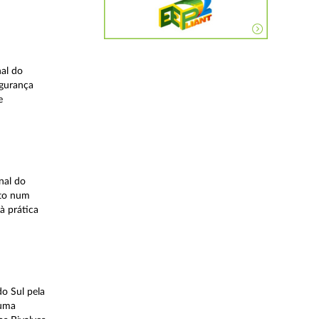
nal do
egurança
e
nal do
ito num
à prática
o Sul pela
 uma