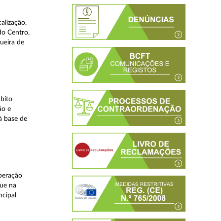
alização,
do Centro,
ueira de
bito
ão e
à base de
peração
que na
ncipal