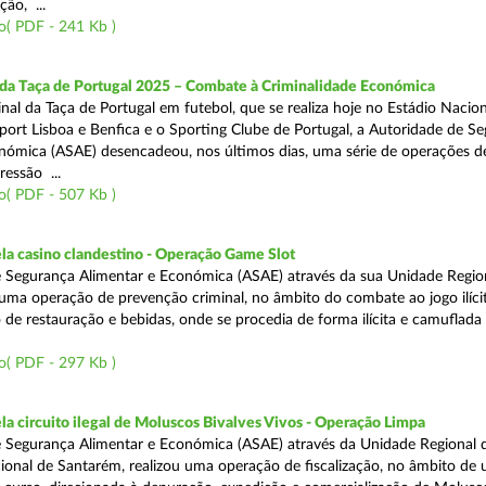
ão, ...
o( PDF - 241 Kb )
 da Taça de Portugal 2025 – Combate à Criminalidade Económica
nal da Taça de Portugal em futebol, que se realiza hoje no Estádio Nacio
port Lisboa e Benfica e o Sporting Clube de Portugal, a Autoridade de S
nómica (ASAE) desencadeou, nos últimos dias, uma série de operações d
ressão ...
o( PDF - 507 Kb )
a casino clandestino - Operação Game Slot
 Segurança Alimentar e Económica (ASAE) através da sua Unidade Regio
, uma operação de prevenção criminal, no âmbito do combate ao jogo ilíc
 de restauração e bebidas, onde se procedia de forma ilícita e camuflada 
o( PDF - 297 Kb )
 circuito ilegal de Moluscos Bivalves Vivos - Operação Limpa
 Segurança Alimentar e Económica (ASAE) através da Unidade Regional d
onal de Santarém, realizou uma operação de fiscalização, no âmbito de