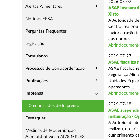
2026-08-07
Alertas Alimentares
ASAE instaura 4
Xisto
Notícias EFSA
A Autoridade de
Centro, realizou
Perguntas Frequentes
maior atração t
das normas ...
Legislação
Abrir document
Formulários
2026-07-27
ASAE fiscaliza
Processos de Contraordenação
ASAE fiscaliza 
Segurança Alime
Publicações
Unidades Regiona
operadores ...
Imprensa
Abrir document
2026-07-18
Comunicados de Imprensa
ASAE suspende 1
restauração - 
Destaques
A Autoridade de
realizou, no pr
Medidas de Modernização
cumprimento das
Administrativa da AP/SIMPLEX