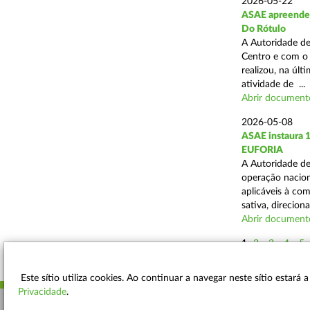
2026-05-22
ASAE apreende 4
Do Rótulo
A Autoridade de
Centro e com o 
realizou, na úl
atividade de ...
Abrir document
2026-05-08
ASAE instaura 
EUFORIA
A Autoridade de
operação nacion
aplicáveis à co
sativa, direciona
Abrir document
1
2
3
4
5
Este sítio utiliza cookies. Ao continuar a navegar neste sítio estará
Privacidade
.