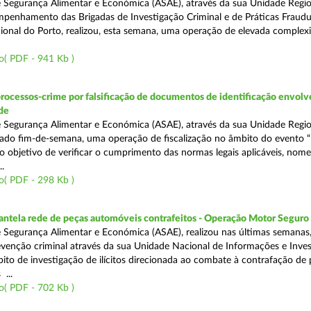
 Segurança Alimentar e Económica (ASAE), através da sua Unidade Regio
penhamento das Brigadas de Investigação Criminal e de Práticas Fraudu
onal do Porto, realizou, esta semana, uma operação de elevada complex
o( PDF - 941 Kb )
rocessos-crime por falsificação de documentos de identificação envol
de
 Segurança Alimentar e Económica (ASAE), através da sua Unidade Regio
sado fim-de-semana, uma operação de fiscalização no âmbito do evento “
o objetivo de verificar o cumprimento das normas legais aplicáveis, no
.
o( PDF - 298 Kb )
antela rede de peças automóveis contrafeitos - Operação Motor Seguro
 Segurança Alimentar e Económica (ASAE), realizou nas últimas semanas
venção criminal através da sua Unidade Nacional de Informações e Inve
bito de investigação de ilícitos direcionada ao combate à contrafação de
...
o( PDF - 702 Kb )