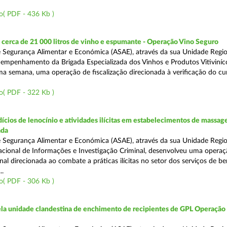
o( PDF - 436 Kb )
cerca de 21 000 litros de vinho e espumante - Operação Vino Seguro
 Segurança Alimentar e Económica (ASAE), através da sua Unidade Regio
empenhamento da Brigada Especializada dos Vinhos e Produtos Vitiviníco
tima semana, uma operação de fiscalização direcionada à verificação do 
o( PDF - 322 Kb )
ícios de lenocínio e atividades ilícitas em estabelecimentos de massage
ada
 Segurança Alimentar e Económica (ASAE), através da sua Unidade Regio
cional de Informações e Investigação Criminal, desenvolveu uma operaç
al direcionada ao combate a práticas ilícitas no setor dos serviços de be
..
o( PDF - 306 Kb )
a unidade clandestina de enchimento de recipientes de GPL Operação