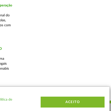
Operação
nal do
las,
cos com
ÃO
uma
egais
nnabis
Voltar
lítica de
ACEITO
ERMOS E CONDIÇÕES
MAPA DO SITE
CONTACTOS