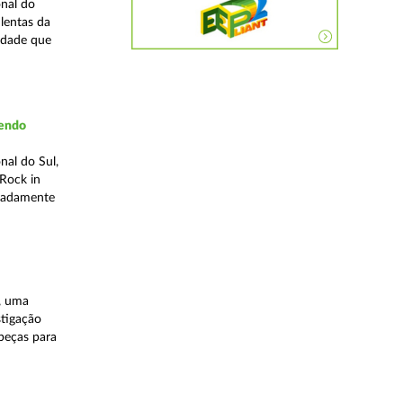
nal do
lentas da
idade que
vendo
nal do Sul,
Rock in
meadamente
, uma
stigação
 peças para