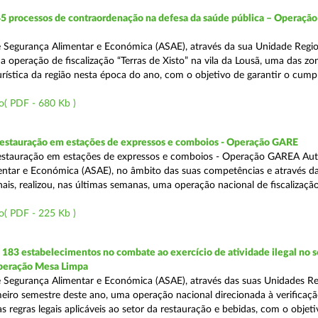
5 processos de contraordenação na defesa da saúde pública – Operação
 Segurança Alimentar e Económica (ASAE), através da sua Unidade Regio
 a operação de fiscalização “Terras de Xisto” na vila da Lousã, uma das zo
urística da região nesta época do ano, com o objetivo de garantir o cum
o( PDF - 680 Kb )
 restauração em estações de expressos e comboios - Operação GARE
restauração em estações de expressos e comboios - Operação GAREA Aut
ntar e Económica (ASAE), no âmbito das suas competências e através da
is, realizou, nas últimas semanas, uma operação nacional de fiscalização 
o( PDF - 225 Kb )
83 estabelecimentos no combate ao exercício de atividade ilegal no s
Operação Mesa Limpa
 Segurança Alimentar e Económica (ASAE), através das suas Unidades Re
imeiro semestre deste ano, uma operação nacional direcionada à verificaç
 regras legais aplicáveis ao setor da restauração e bebidas, com o objeti