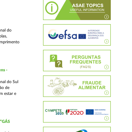
nal do
las,
cumprimento
ns -
nal do Sul
ão de
m estar e
 “GÁS