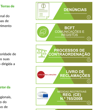
 Terras de
nal do
nas de
primento
oridade de
s suas
dirigida a
etor da
gionais,
ão do
vo de