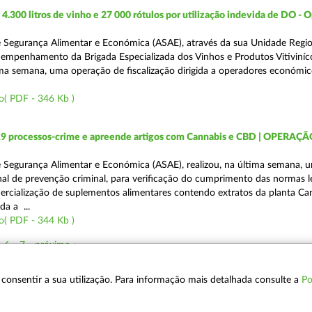
.300 litros de vinho e 27 000 rótulos por utilização indevida de DO - 
 Segurança Alimentar e Económica (ASAE), através da sua Unidade Regio
empenhamento da Brigada Especializada dos Vinhos e Produtos Vitiviníco
tima semana, uma operação de fiscalização dirigida a operadores económi
o( PDF - 346 Kb )
19 processos-crime e apreende artigos com Cannabis e CBD | OPERAÇ
 Segurança Alimentar e Económica (ASAE), realizou, na última semana, 
al de prevenção criminal, para verificação do cumprimento das normas l
mercialização de suplementos alimentares contendo extratos da planta Ca
da a ...
o( PDF - 344 Kb )
6
7
próximo »
 a consentir a sua utilização. Para informação mais detalhada consulte a
Po
POLÍTICA DE PRIVACIDADE
T