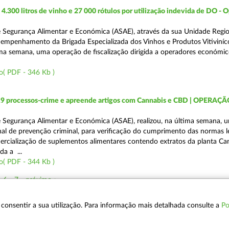
.300 litros de vinho e 27 000 rótulos por utilização indevida de DO - 
 Segurança Alimentar e Económica (ASAE), através da sua Unidade Regio
empenhamento da Brigada Especializada dos Vinhos e Produtos Vitiviníco
tima semana, uma operação de fiscalização dirigida a operadores económi
o( PDF - 346 Kb )
19 processos-crime e apreende artigos com Cannabis e CBD | OPERAÇ
 Segurança Alimentar e Económica (ASAE), realizou, na última semana, 
al de prevenção criminal, para verificação do cumprimento das normas l
mercialização de suplementos alimentares contendo extratos da planta Ca
da a ...
o( PDF - 344 Kb )
6
7
próximo »
 a consentir a sua utilização. Para informação mais detalhada consulte a
Po
POLÍTICA DE PRIVACIDADE
T