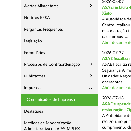
2026-08-07
Alertas Alimentares
ASAE instaura 4
Xisto
Notícias EFSA
A Autoridade de
Centro, realizou
Perguntas Frequentes
maior atração t
das normas ...
Legislação
Abrir document
Formulários
2026-07-27
ASAE fiscaliza
Processos de Contraordenação
ASAE fiscaliza 
Segurança Alime
Publicações
Unidades Regiona
operadores ...
Imprensa
Abrir document
2026-07-18
Comunicados de Imprensa
ASAE suspende 1
restauração - 
Destaques
A Autoridade de
realizou, no pr
Medidas de Modernização
cumprimento das
Administrativa da AP/SIMPLEX