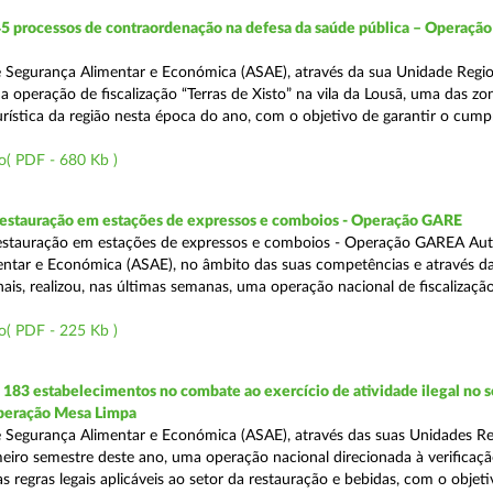
5 processos de contraordenação na defesa da saúde pública – Operação
 Segurança Alimentar e Económica (ASAE), através da sua Unidade Regio
 a operação de fiscalização “Terras de Xisto” na vila da Lousã, uma das zo
urística da região nesta época do ano, com o objetivo de garantir o cum
o( PDF - 680 Kb )
 restauração em estações de expressos e comboios - Operação GARE
restauração em estações de expressos e comboios - Operação GAREA Aut
ntar e Económica (ASAE), no âmbito das suas competências e através da
is, realizou, nas últimas semanas, uma operação nacional de fiscalização 
o( PDF - 225 Kb )
83 estabelecimentos no combate ao exercício de atividade ilegal no s
Operação Mesa Limpa
 Segurança Alimentar e Económica (ASAE), através das suas Unidades Re
imeiro semestre deste ano, uma operação nacional direcionada à verificaç
 regras legais aplicáveis ao setor da restauração e bebidas, com o objeti