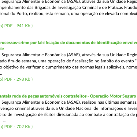
 Segurança Alimentar e Económica (ASAE), através da sua Unidade Regio
penhamento das Brigadas de Investigação Criminal e de Práticas Fraudu
onal do Porto, realizou, esta semana, uma operação de elevada complex
o( PDF - 941 Kb )
rocessos-crime por falsificação de documentos de identificação envol
de
 Segurança Alimentar e Económica (ASAE), através da sua Unidade Regio
sado fim-de-semana, uma operação de fiscalização no âmbito do evento “
o objetivo de verificar o cumprimento das normas legais aplicáveis, no
.
o( PDF - 298 Kb )
antela rede de peças automóveis contrafeitos - Operação Motor Seguro
 Segurança Alimentar e Económica (ASAE), realizou nas últimas semanas
venção criminal através da sua Unidade Nacional de Informações e Inve
bito de investigação de ilícitos direcionada ao combate à contrafação de
...
o( PDF - 702 Kb )