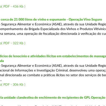
o( PDF - 436 Kb )
cerca de 21 000 litros de vinho e espumante - Operação Vino Seguro
 Segurança Alimentar e Económica (ASAE), através da sua Unidade Regio
empenhamento da Brigada Especializada dos Vinhos e Produtos Vitiviníco
tima semana, uma operação de fiscalização direcionada à verificação do 
o( PDF - 322 Kb )
ícios de lenocínio e atividades ilícitas em estabelecimentos de massage
ada
 Segurança Alimentar e Económica (ASAE), através da sua Unidade Regio
cional de Informações e Investigação Criminal, desenvolveu uma operaç
al direcionada ao combate a práticas ilícitas no setor dos serviços de be
..
o( PDF - 306 Kb )
a unidade clandestina de enchimento de recipientes de GPL Operação