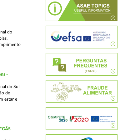
nal do
las,
cumprimento
ns -
nal do Sul
ão de
m estar e
 “GÁS