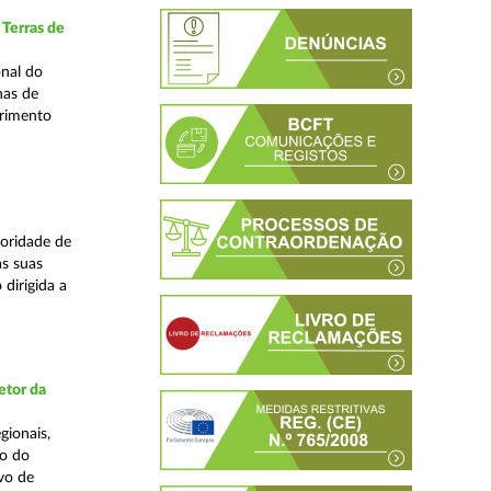
 Terras de
nal do
nas de
primento
oridade de
s suas
dirigida a
etor da
gionais,
ão do
vo de