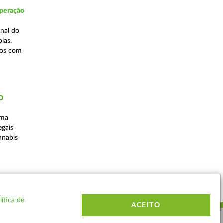
Operação
nal do
las,
cos com
ÃO
uma
egais
nnabis
Voltar
lítica de
ACEITO
ERMOS E CONDIÇÕES
MAPA DO SITE
CONTACTOS