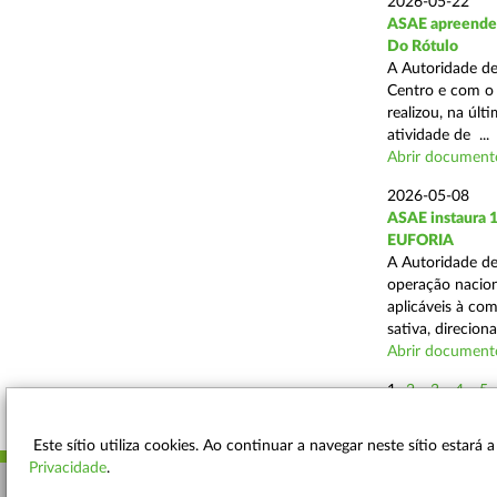
2026-05-22
ASAE apreende 4
Do Rótulo
A Autoridade de
Centro e com o 
realizou, na úl
atividade de ...
Abrir document
2026-05-08
ASAE instaura 
EUFORIA
A Autoridade de
operação nacion
aplicáveis à co
sativa, direciona
Abrir document
1
2
3
4
5
Este sítio utiliza cookies. Ao continuar a navegar neste sítio estará
Privacidade
.