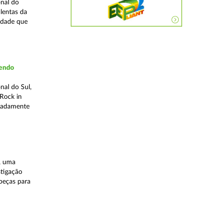
nal do
lentas da
idade que
vendo
nal do Sul,
Rock in
meadamente
, uma
stigação
 peças para