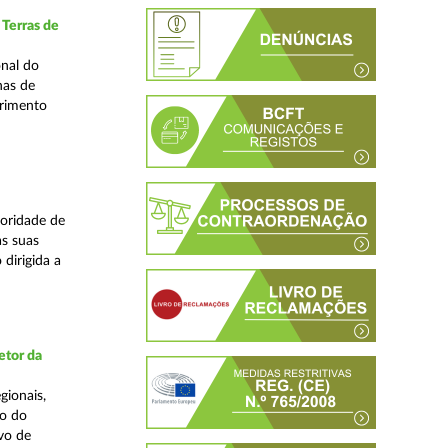
 Terras de
nal do
nas de
primento
oridade de
s suas
dirigida a
etor da
gionais,
ão do
vo de