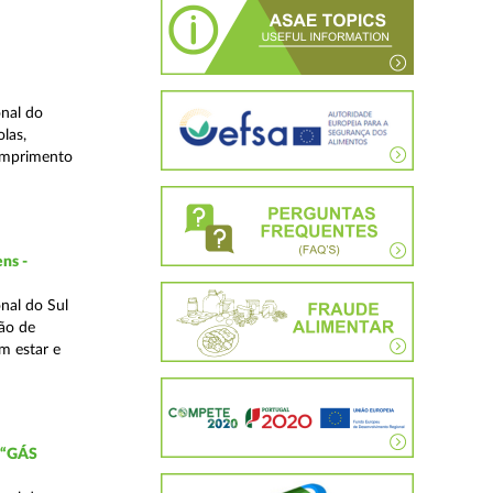
nal do
las,
cumprimento
ns -
nal do Sul
ão de
m estar e
 “GÁS