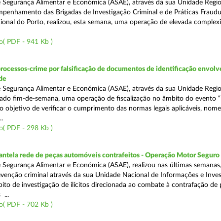
 Segurança Alimentar e Económica (ASAE), através da sua Unidade Regio
penhamento das Brigadas de Investigação Criminal e de Práticas Fraudu
onal do Porto, realizou, esta semana, uma operação de elevada complex
o( PDF - 941 Kb )
rocessos-crime por falsificação de documentos de identificação envol
de
 Segurança Alimentar e Económica (ASAE), através da sua Unidade Regio
sado fim-de-semana, uma operação de fiscalização no âmbito do evento “
o objetivo de verificar o cumprimento das normas legais aplicáveis, no
.
o( PDF - 298 Kb )
antela rede de peças automóveis contrafeitos - Operação Motor Seguro
 Segurança Alimentar e Económica (ASAE), realizou nas últimas semanas
venção criminal através da sua Unidade Nacional de Informações e Inve
bito de investigação de ilícitos direcionada ao combate à contrafação de
...
o( PDF - 702 Kb )