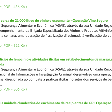
o( PDF - 436 Kb )
cerca de 21 000 litros de vinho e espumante - Operação Vino Seguro
 Segurança Alimentar e Económica (ASAE), através da sua Unidade Regio
empenhamento da Brigada Especializada dos Vinhos e Produtos Vitiviníco
tima semana, uma operação de fiscalização direcionada à verificação do 
o( PDF - 322 Kb )
ícios de lenocínio e atividades ilícitas em estabelecimentos de massage
ada
 Segurança Alimentar e Económica (ASAE), através da sua Unidade Regio
cional de Informações e Investigação Criminal, desenvolveu uma operaç
al direcionada ao combate a práticas ilícitas no setor dos serviços de be
..
o( PDF - 306 Kb )
a unidade clandestina de enchimento de recipientes de GPL Operação