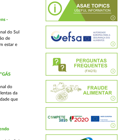
ns -
nal do Sul
ão de
m estar e
 “GÁS
nal do
lentas da
idade que
vendo