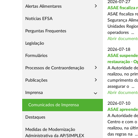
2026-07-27
Alertas Alimentares
ASAE fiscaliza
ASAE fiscaliza 
Notícias EFSA
Segurança Alime
Unidades Regiona
Perguntas Frequentes
operadores ...
Abrir document
Legislação
2026-07-18
Formulários
ASAE suspende 1
restauração - 
Processos de Contraordenação
A Autoridade de
realizou, no pr
Publicações
cumprimento das
assegurar o ...
Imprensa
Abrir document
2026-07-10
Comunicados de Imprensa
ASAE apreende 
A Autoridade de
Destaques
Centro e com o 
realizou, na úl
Medidas de Modernização
das regras na ...
Administrativa da AP/SIMPLEX