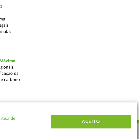
ÃO
uma
egais
nnabis
a Máxima
gionais,
ficação da
de carbono
Voltar
lítica de
ACEITO
ERMOS E CONDIÇÕES
MAPA DO SITE
CONTACTOS