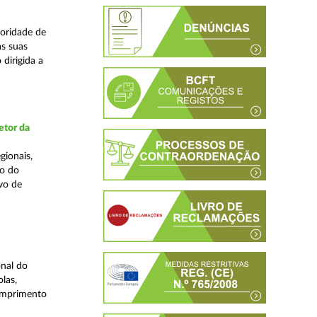
oridade de
s suas
dirigida a
etor da
gionais,
ão do
vo de
nal do
las,
cumprimento