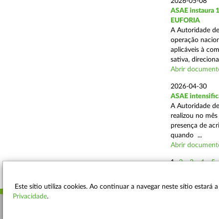
2026-05-08
ASAE instaura 
EUFORIA
A Autoridade de
operação nacion
aplicáveis à co
sativa, direciona
Abrir document
2026-04-30
ASAE intensific
A Autoridade de
realizou no mês
presença de acr
quando ...
Abrir document
1
2
3
4
5
Este sítio utiliza cookies. Ao continuar a navegar neste sítio estará
Privacidade
.
ACESSIBILIDADE