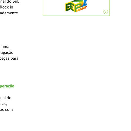
nal do Sul,
Rock in
meadamente
, uma
stigação
 peças para
Operação
nal do
las,
cos com