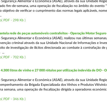
 Segurança Alimentar e Económica (ASAE), através da sua Unidade Regio
sado fim-de-semana, uma operação de fiscalização no âmbito do evento “
o objetivo de verificar o cumprimento das normas legais aplicáveis, no
.
o( PDF - 298 Kb )
antela rede de peças automóveis contrafeitos - Operação Motor Seguro
 Segurança Alimentar e Económica (ASAE), realizou nas últimas semanas
venção criminal através da sua Unidade Nacional de Informações e Inve
bito de investigação de ilícitos direcionada ao combate à contrafação de
...
o( PDF - 702 Kb )
.300 litros de vinho e 27 000 rótulos por utilização indevida de DO - 
 Segurança Alimentar e Económica (ASAE), através da sua Unidade Regio
empenhamento da Brigada Especializada dos Vinhos e Produtos Vitiviníco
tima semana, uma operação de fiscalização dirigida a operadores económi
o( PDF - 346 Kb )