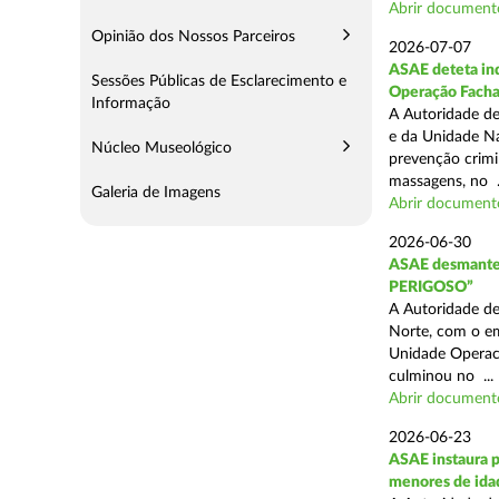
Abrir document
Opinião dos Nossos Parceiros
2026-07-07
ASAE deteta ind
Sessões Públicas de Esclarecimento e
Operação Fach
Informação
A Autoridade de
e da Unidade Na
Núcleo Museológico
prevenção crimin
massagens, no .
Galeria de Imagens
Abrir document
2026-06-30
ASAE desmantel
PERIGOSO”
A Autoridade de
Norte, com o em
Unidade Operaci
culminou no ...
Abrir document
2026-06-23
ASAE instaura p
menores de ida