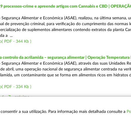
19 processos-crime e apreende artigos com Cannabis e CBD | OPERAÇ
 Segurança Alimentar e Económica (ASAE), realizou, na última semana, 
al de prevenção criminal, para verificação do cumprimento das normas l
mercialização de suplementos alimentares contendo extratos da planta Ca
da a ...
o( PDF - 344 Kb )
a controlo da acrilamida – segurança alimentar | Operação Temperatur
 Segurança Alimentar e Económica (ASAE), através das suas Unidades Re
 de abril, uma operação nacional de segurança alimentar centrada na veri
ilamida, um contaminante que se forma em alimentos ricos em hidratos 
o( PDF - 334 Kb )
6
7
próximo »
 a consentir a sua utilização. Para informação mais detalhada consulte a
Po
POLÍTICA DE PRIVACIDADE
T