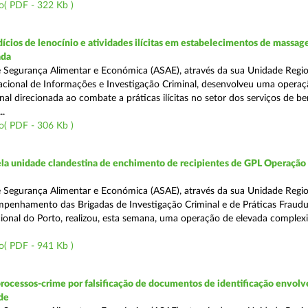
o( PDF - 322 Kb )
ícios de lenocínio e atividades ilícitas em estabelecimentos de massage
ada
 Segurança Alimentar e Económica (ASAE), através da sua Unidade Regio
cional de Informações e Investigação Criminal, desenvolveu uma operaç
al direcionada ao combate a práticas ilícitas no setor dos serviços de be
..
o( PDF - 306 Kb )
a unidade clandestina de enchimento de recipientes de GPL Operação
 Segurança Alimentar e Económica (ASAE), através da sua Unidade Regio
penhamento das Brigadas de Investigação Criminal e de Práticas Fraudu
onal do Porto, realizou, esta semana, uma operação de elevada complex
o( PDF - 941 Kb )
rocessos-crime por falsificação de documentos de identificação envol
de