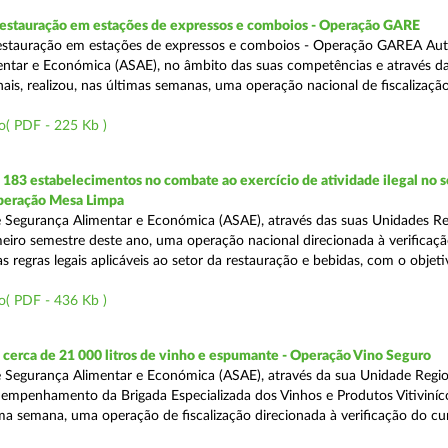
 restauração em estações de expressos e comboios - Operação GARE
restauração em estações de expressos e comboios - Operação GAREA Aut
ntar e Económica (ASAE), no âmbito das suas competências e através da
is, realizou, nas últimas semanas, uma operação nacional de fiscalização 
o( PDF - 225 Kb )
83 estabelecimentos no combate ao exercício de atividade ilegal no s
Operação Mesa Limpa
 Segurança Alimentar e Económica (ASAE), através das suas Unidades Re
imeiro semestre deste ano, uma operação nacional direcionada à verificaç
 regras legais aplicáveis ao setor da restauração e bebidas, com o objeti
o( PDF - 436 Kb )
cerca de 21 000 litros de vinho e espumante - Operação Vino Seguro
 Segurança Alimentar e Económica (ASAE), através da sua Unidade Regio
empenhamento da Brigada Especializada dos Vinhos e Produtos Vitiviníco
tima semana, uma operação de fiscalização direcionada à verificação do 