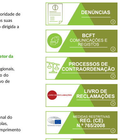
oridade de
s suas
dirigida a
etor da
gionais,
ão do
vo de
nal do
las,
cumprimento