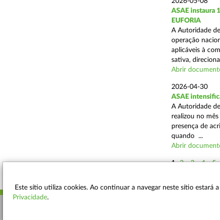
2026-05-08
ASAE instaura 
EUFORIA
A Autoridade de
operação nacion
aplicáveis à co
sativa, direciona
Abrir document
2026-04-30
ASAE intensific
A Autoridade de
realizou no mês
presença de acr
quando ...
Abrir document
1
2
3
4
5
Este sítio utiliza cookies. Ao continuar a navegar neste sítio estará
Privacidade
.
ACESSIBILIDADE