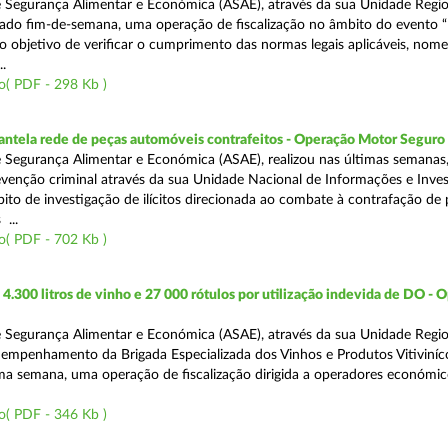
 Segurança Alimentar e Económica (ASAE), através da sua Unidade Regio
sado fim-de-semana, uma operação de fiscalização no âmbito do evento “
o objetivo de verificar o cumprimento das normas legais aplicáveis, no
.
o( PDF - 298 Kb )
antela rede de peças automóveis contrafeitos - Operação Motor Seguro
 Segurança Alimentar e Económica (ASAE), realizou nas últimas semanas
venção criminal através da sua Unidade Nacional de Informações e Inve
bito de investigação de ilícitos direcionada ao combate à contrafação de
...
o( PDF - 702 Kb )
.300 litros de vinho e 27 000 rótulos por utilização indevida de DO - 
 Segurança Alimentar e Económica (ASAE), através da sua Unidade Regio
empenhamento da Brigada Especializada dos Vinhos e Produtos Vitiviníco
tima semana, uma operação de fiscalização dirigida a operadores económi
o( PDF - 346 Kb )