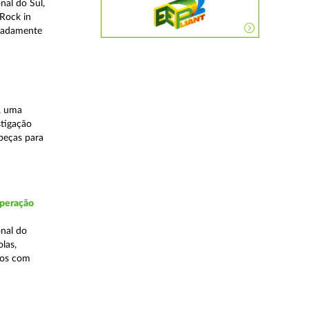
nal do Sul,
Rock in
meadamente
, uma
stigação
 peças para
Operação
nal do
las,
cos com