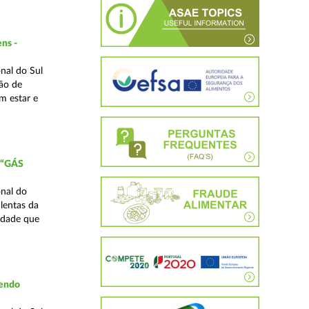
ns -
nal do Sul
ão de
m estar e
 “GÁS
nal do
lentas da
idade que
vendo