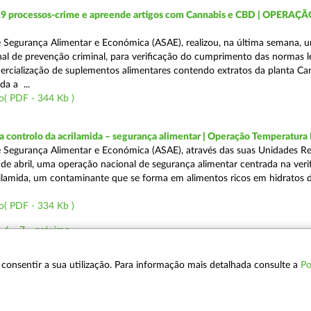
19 processos-crime e apreende artigos com Cannabis e CBD | OPERAÇ
 Segurança Alimentar e Económica (ASAE), realizou, na última semana, 
al de prevenção criminal, para verificação do cumprimento das normas l
mercialização de suplementos alimentares contendo extratos da planta Ca
da a ...
o( PDF - 344 Kb )
a controlo da acrilamida – segurança alimentar | Operação Temperatur
 Segurança Alimentar e Económica (ASAE), através das suas Unidades Re
 de abril, uma operação nacional de segurança alimentar centrada na veri
ilamida, um contaminante que se forma em alimentos ricos em hidratos 
o( PDF - 334 Kb )
6
7
próximo »
 a consentir a sua utilização. Para informação mais detalhada consulte a
Po
POLÍTICA DE PRIVACIDADE
T