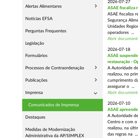
2026-07-27
Alertas Alimentares
ASAE fiscaliza
ASAE fiscaliza 
Notícias EFSA
Segurança Alime
Unidades Regiona
Perguntas Frequentes
operadores ...
Abrir document
Legislação
2026-07-18
Formulários
ASAE suspende 1
restauração - 
Processos de Contraordenação
A Autoridade de
realizou, no pr
Publicações
cumprimento das
assegurar o ...
Imprensa
Abrir document
2026-07-10
Comunicados de Imprensa
ASAE apreende 
A Autoridade de
Destaques
Centro e com o 
realizou, na úl
Medidas de Modernização
das regras na ...
Administrativa da AP/SIMPLEX