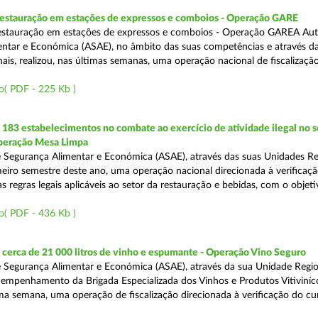
 restauração em estações de expressos e comboios - Operação GARE
restauração em estações de expressos e comboios - Operação GAREA Aut
ntar e Económica (ASAE), no âmbito das suas competências e através da
is, realizou, nas últimas semanas, uma operação nacional de fiscalização 
o( PDF - 225 Kb )
83 estabelecimentos no combate ao exercício de atividade ilegal no s
Operação Mesa Limpa
 Segurança Alimentar e Económica (ASAE), através das suas Unidades Re
imeiro semestre deste ano, uma operação nacional direcionada à verificaç
 regras legais aplicáveis ao setor da restauração e bebidas, com o objeti
o( PDF - 436 Kb )
cerca de 21 000 litros de vinho e espumante - Operação Vino Seguro
 Segurança Alimentar e Económica (ASAE), através da sua Unidade Regio
empenhamento da Brigada Especializada dos Vinhos e Produtos Vitiviníco
tima semana, uma operação de fiscalização direcionada à verificação do 