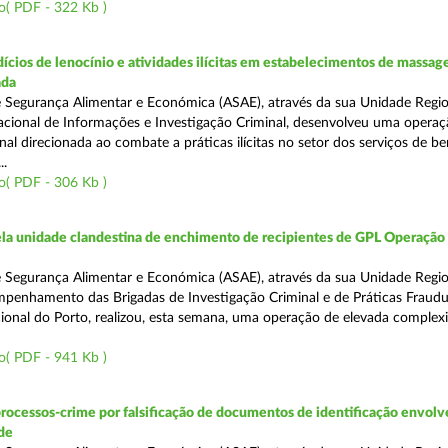
o( PDF - 322 Kb )
ícios de lenocínio e atividades ilícitas em estabelecimentos de massage
ada
 Segurança Alimentar e Económica (ASAE), através da sua Unidade Regio
cional de Informações e Investigação Criminal, desenvolveu uma operaç
al direcionada ao combate a práticas ilícitas no setor dos serviços de be
..
o( PDF - 306 Kb )
a unidade clandestina de enchimento de recipientes de GPL Operação
 Segurança Alimentar e Económica (ASAE), através da sua Unidade Regio
penhamento das Brigadas de Investigação Criminal e de Práticas Fraudu
onal do Porto, realizou, esta semana, uma operação de elevada complex
o( PDF - 941 Kb )
rocessos-crime por falsificação de documentos de identificação envol
de