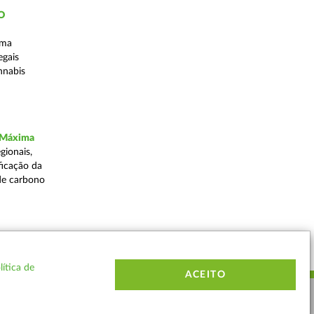
ÃO
uma
egais
nnabis
a Máxima
gionais,
ficação da
de carbono
Voltar
lítica de
ACEITO
ERMOS E CONDIÇÕES
MAPA DO SITE
CONTACTOS