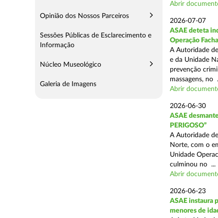
Abrir document
Opinião dos Nossos Parceiros
2026-07-07
ASAE deteta ind
Sessões Públicas de Esclarecimento e
Operação Fach
Informação
A Autoridade de
e da Unidade Na
Núcleo Museológico
prevenção crimin
massagens, no .
Galeria de Imagens
Abrir document
2026-06-30
ASAE desmantel
PERIGOSO”
A Autoridade de
Norte, com o em
Unidade Operaci
culminou no ...
Abrir document
2026-06-23
ASAE instaura p
menores de ida