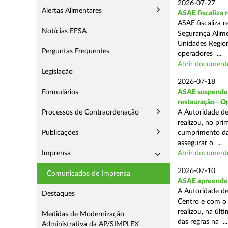
2026-07-27
Alertas Alimentares
ASAE fiscaliza
ASAE fiscaliza 
Notícias EFSA
Segurança Alime
Unidades Regiona
Perguntas Frequentes
operadores ...
Abrir document
Legislação
2026-07-18
Formulários
ASAE suspende 1
restauração - 
Processos de Contraordenação
A Autoridade de
realizou, no pr
Publicações
cumprimento das
assegurar o ...
Imprensa
Abrir document
2026-07-10
Comunicados de Imprensa
ASAE apreende 
A Autoridade de
Destaques
Centro e com o 
realizou, na úl
Medidas de Modernização
das regras na ...
Administrativa da AP/SIMPLEX