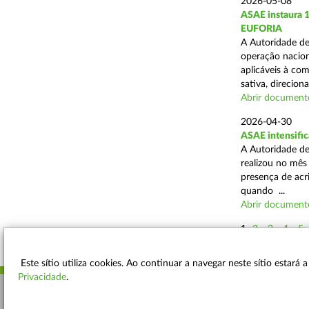
2026-05-08
ASAE instaura 
EUFORIA
A Autoridade de
operação nacion
aplicáveis à co
sativa, direciona
Abrir document
2026-04-30
ASAE intensific
A Autoridade de
realizou no mês
presença de acr
quando ...
Abrir document
1
2
3
4
5
Este sítio utiliza cookies. Ao continuar a navegar neste sítio estará
Privacidade
.
ACESSIBILIDADE