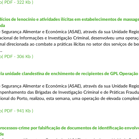
o( PDF - 322 Kb )
ícios de lenocínio e atividades ilícitas em estabelecimentos de massage
ada
 Segurança Alimentar e Económica (ASAE), através da sua Unidade Regio
cional de Informações e Investigação Criminal, desenvolveu uma operaç
al direcionada ao combate a práticas ilícitas no setor dos serviços de be
..
o( PDF - 306 Kb )
a unidade clandestina de enchimento de recipientes de GPL Operação
 Segurança Alimentar e Económica (ASAE), através da sua Unidade Regio
penhamento das Brigadas de Investigação Criminal e de Práticas Fraudu
onal do Porto, realizou, esta semana, uma operação de elevada complex
o( PDF - 941 Kb )
rocessos-crime por falsificação de documentos de identificação envol
de