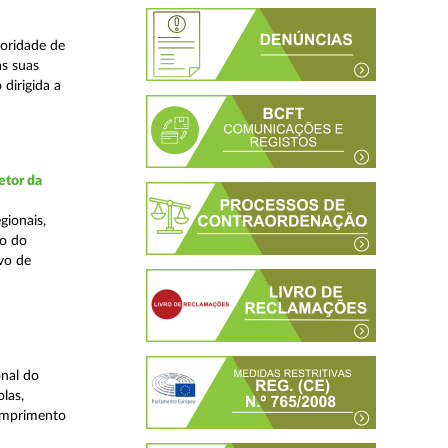
oridade de
s suas
dirigida a
etor da
gionais,
ão do
vo de
nal do
las,
cumprimento