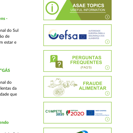
ns -
nal do Sul
ão de
m estar e
 “GÁS
nal do
lentas da
idade que
vendo