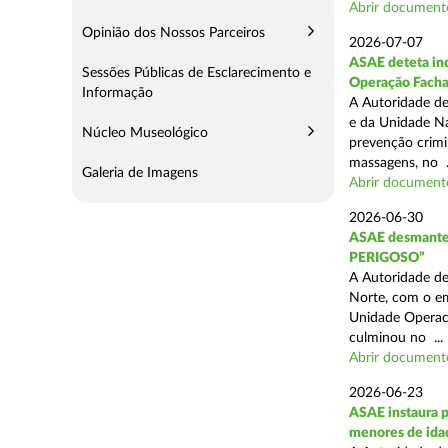
Abrir document
Opinião dos Nossos Parceiros
2026-07-07
ASAE deteta ind
Sessões Públicas de Esclarecimento e
Operação Fach
Informação
A Autoridade de
e da Unidade Na
Núcleo Museológico
prevenção crimin
massagens, no .
Galeria de Imagens
Abrir document
2026-06-30
ASAE desmantel
PERIGOSO”
A Autoridade de
Norte, com o em
Unidade Operaci
culminou no ...
Abrir document
2026-06-23
ASAE instaura p
menores de ida