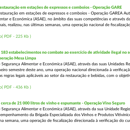
 restauração em estações de expressos e comboios - Operação GARE
restauração em estações de expressos e comboios - Operação GAREA Aut
ntar e Económica (ASAE), no âmbito das suas competências e através da
is, realizou, nas últimas semanas, uma operação nacional de fiscalização 
o( PDF - 225 Kb )
83 estabelecimentos no combate ao exercício de atividade ilegal no s
Operação Mesa Limpa
 Segurança Alimentar e Económica (ASAE), através das suas Unidades Re
imeiro semestre deste ano, uma operação nacional direcionada à verificaç
 regras legais aplicáveis ao setor da restauração e bebidas, com o objeti
o( PDF - 436 Kb )
cerca de 21 000 litros de vinho e espumante - Operação Vino Seguro
 Segurança Alimentar e Económica (ASAE), através da sua Unidade Regio
empenhamento da Brigada Especializada dos Vinhos e Produtos Vitiviníco
tima semana, uma operação de fiscalização direcionada à verificação do 