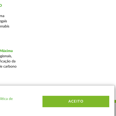
ÃO
uma
egais
nnabis
a Máxima
gionais,
ficação da
de carbono
Voltar
lítica de
ACEITO
ERMOS E CONDIÇÕES
MAPA DO SITE
CONTACTOS