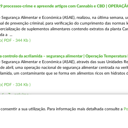
19 processos-crime e apreende artigos com Cannabis e CBD | OPERAÇ
 Segurança Alimentar e Económica (ASAE), realizou, na última semana, 
al de prevenção criminal, para verificação do cumprimento das normas l
mercialização de suplementos alimentares contendo extratos da planta Ca
da a ...
o( PDF - 344 Kb )
a controlo da acrilamida – segurança alimentar | Operação Temperatur
 Segurança Alimentar e Económica (ASAE), através das suas Unidades Re
 de abril, uma operação nacional de segurança alimentar centrada na veri
ilamida, um contaminante que se forma em alimentos ricos em hidratos 
o( PDF - 334 Kb )
6
7
próximo »
 a consentir a sua utilização. Para informação mais detalhada consulte a
Po
POLÍTICA DE PRIVACIDADE
T