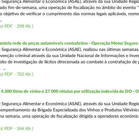
 Segurança Alimentar e Económica (ASAE), através da sua Unidade Regio
sado fim-de-semana, uma operação de fiscalização no âmbito do evento “
o objetivo de verificar o cumprimento das normas legais aplicáveis, no
.
o( PDF - 298 Kb )
antela rede de peças automóveis contrafeitos - Operação Motor Seguro
 Segurança Alimentar e Económica (ASAE), realizou nas últimas semanas
venção criminal através da sua Unidade Nacional de Informações e Inve
bito de investigação de ilícitos direcionada ao combate à contrafação de
...
o( PDF - 702 Kb )
.300 litros de vinho e 27 000 rótulos por utilização indevida de DO - 
 Segurança Alimentar e Económica (ASAE), através da sua Unidade Regio
empenhamento da Brigada Especializada dos Vinhos e Produtos Vitiviníco
tima semana, uma operação de fiscalização dirigida a operadores económi
o( PDF - 346 Kb )