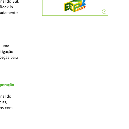
nal do Sul,
Rock in
meadamente
, uma
stigação
 peças para
Operação
nal do
las,
cos com