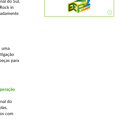
nal do Sul,
Rock in
meadamente
, uma
stigação
 peças para
Operação
nal do
las,
cos com