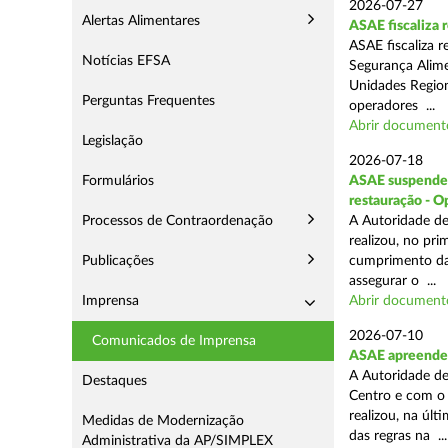
2026-07-27
Alertas Alimentares
ASAE fiscaliza
ASAE fiscaliza 
Notícias EFSA
Segurança Alime
Unidades Regiona
Perguntas Frequentes
operadores ...
Abrir document
Legislação
2026-07-18
Formulários
ASAE suspende 1
restauração - 
Processos de Contraordenação
A Autoridade de
realizou, no pr
Publicações
cumprimento das
assegurar o ...
Imprensa
Abrir document
2026-07-10
Comunicados de Imprensa
ASAE apreende 
A Autoridade de
Destaques
Centro e com o 
realizou, na úl
Medidas de Modernização
das regras na ...
Administrativa da AP/SIMPLEX