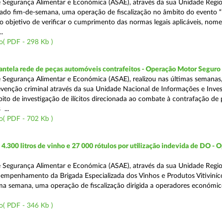
 Segurança Alimentar e Económica (ASAE), através da sua Unidade Regio
sado fim-de-semana, uma operação de fiscalização no âmbito do evento “
o objetivo de verificar o cumprimento das normas legais aplicáveis, no
.
o( PDF - 298 Kb )
antela rede de peças automóveis contrafeitos - Operação Motor Seguro
 Segurança Alimentar e Económica (ASAE), realizou nas últimas semanas
venção criminal através da sua Unidade Nacional de Informações e Inve
bito de investigação de ilícitos direcionada ao combate à contrafação de
...
o( PDF - 702 Kb )
.300 litros de vinho e 27 000 rótulos por utilização indevida de DO - 
 Segurança Alimentar e Económica (ASAE), através da sua Unidade Regio
empenhamento da Brigada Especializada dos Vinhos e Produtos Vitiviníco
tima semana, uma operação de fiscalização dirigida a operadores económi
o( PDF - 346 Kb )