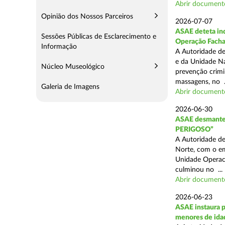
Abrir document
Opinião dos Nossos Parceiros
2026-07-07
ASAE deteta ind
Sessões Públicas de Esclarecimento e
Operação Fach
Informação
A Autoridade de
e da Unidade Na
Núcleo Museológico
prevenção crimin
massagens, no .
Galeria de Imagens
Abrir document
2026-06-30
ASAE desmantel
PERIGOSO”
A Autoridade de
Norte, com o em
Unidade Operaci
culminou no ...
Abrir document
2026-06-23
ASAE instaura p
menores de ida