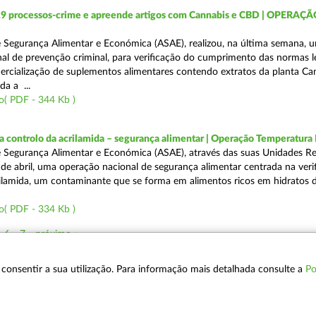
19 processos-crime e apreende artigos com Cannabis e CBD | OPERAÇ
 Segurança Alimentar e Económica (ASAE), realizou, na última semana, 
al de prevenção criminal, para verificação do cumprimento das normas l
mercialização de suplementos alimentares contendo extratos da planta Ca
da a ...
o( PDF - 344 Kb )
a controlo da acrilamida – segurança alimentar | Operação Temperatur
 Segurança Alimentar e Económica (ASAE), através das suas Unidades Re
 de abril, uma operação nacional de segurança alimentar centrada na veri
ilamida, um contaminante que se forma em alimentos ricos em hidratos 
o( PDF - 334 Kb )
6
7
próximo »
 a consentir a sua utilização. Para informação mais detalhada consulte a
Po
POLÍTICA DE PRIVACIDADE
T