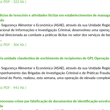
o( PDF - 322 Kb )
ícios de lenocínio e atividades ilícitas em estabelecimentos de massage
ada
 Segurança Alimentar e Económica (ASAE), através da sua Unidade Regio
cional de Informações e Investigação Criminal, desenvolveu uma operaç
al direcionada ao combate a práticas ilícitas no setor dos serviços de be
..
o( PDF - 306 Kb )
a unidade clandestina de enchimento de recipientes de GPL Operação
 Segurança Alimentar e Económica (ASAE), através da sua Unidade Regio
penhamento das Brigadas de Investigação Criminal e de Práticas Fraudu
onal do Porto, realizou, esta semana, uma operação de elevada complex
o( PDF - 941 Kb )
rocessos-crime por falsificação de documentos de identificação envol
de