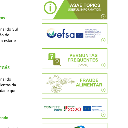
ns -
nal do Sul
ão de
m estar e
 “GÁS
nal do
lentas da
idade que
vendo