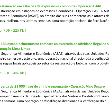
 restauração em estações de expressos e comboios - Operação GARE
restauração em estações de expressos e comboios - Operação GAREA Aut
ntar e Económica (ASAE), no âmbito das suas competências e através da
is, realizou, nas últimas semanas, uma operação nacional de fiscalização 
o( PDF - 225 Kb )
83 estabelecimentos no combate ao exercício de atividade ilegal no s
Operação Mesa Limpa
 Segurança Alimentar e Económica (ASAE), através das suas Unidades Re
imeiro semestre deste ano, uma operação nacional direcionada à verificaç
 regras legais aplicáveis ao setor da restauração e bebidas, com o objeti
o( PDF - 436 Kb )
cerca de 21 000 litros de vinho e espumante - Operação Vino Seguro
 Segurança Alimentar e Económica (ASAE), através da sua Unidade Regio
empenhamento da Brigada Especializada dos Vinhos e Produtos Vitiviníco
tima semana, uma operação de fiscalização direcionada à verificação do 