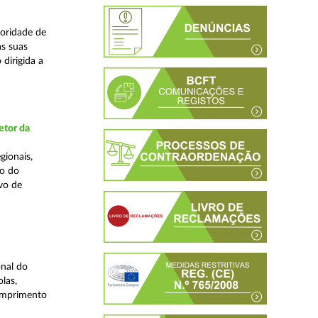
oridade de
s suas
dirigida a
etor da
gionais,
ão do
vo de
nal do
las,
cumprimento