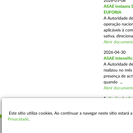
2026-05-08
ASAE instaura 
EUFORIA
A Autoridade de
operação nacion
aplicáveis à co
sativa, direciona
Abrir document
2026-04-30
ASAE intensific
A Autoridade de
realizou no mês
presença de acr
quando ...
Abrir document
1
2
3
4
5
Este sítio utiliza cookies. Ao continuar a navegar neste sítio estará
Privacidade
.
ACESSIBILIDADE