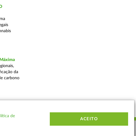
ÃO
uma
egais
nnabis
a Máxima
gionais,
ficação da
de carbono
Voltar
lítica de
ACEITO
ERMOS E CONDIÇÕES
MAPA DO SITE
CONTACTOS