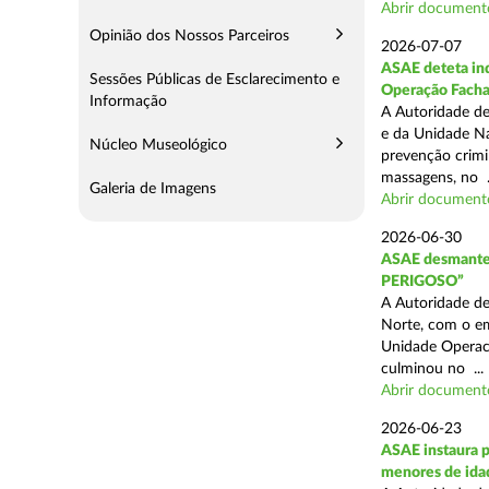
Abrir document
Opinião dos Nossos Parceiros
2026-07-07
ASAE deteta ind
Sessões Públicas de Esclarecimento e
Operação Fach
Informação
A Autoridade de
e da Unidade Na
Núcleo Museológico
prevenção crimin
massagens, no .
Galeria de Imagens
Abrir document
2026-06-30
ASAE desmantel
PERIGOSO”
A Autoridade de
Norte, com o em
Unidade Operaci
culminou no ...
Abrir document
2026-06-23
ASAE instaura p
menores de ida