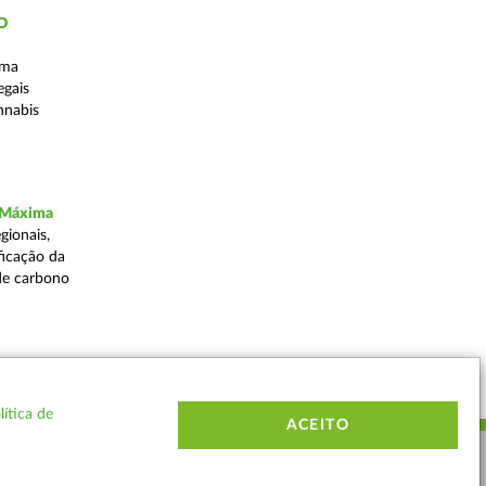
ÃO
uma
egais
nnabis
a Máxima
gionais,
ficação da
de carbono
Voltar
lítica de
ACEITO
ERMOS E CONDIÇÕES
MAPA DO SITE
CONTACTOS