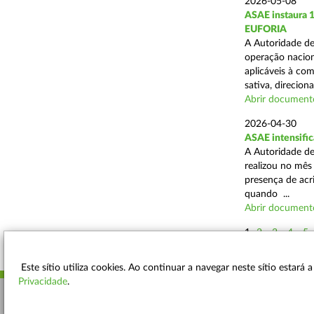
2026-05-08
ASAE instaura 
EUFORIA
A Autoridade de
operação nacion
aplicáveis à co
sativa, direciona
Abrir document
2026-04-30
ASAE intensific
A Autoridade de
realizou no mês
presença de acr
quando ...
Abrir document
1
2
3
4
5
Este sítio utiliza cookies. Ao continuar a navegar neste sítio estará
Privacidade
.
ACESSIBILIDADE