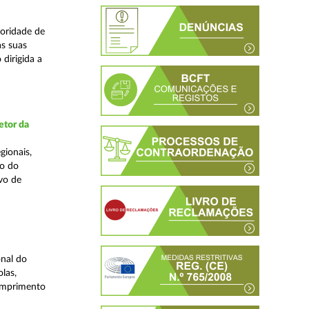
oridade de
s suas
dirigida a
etor da
gionais,
ão do
vo de
nal do
las,
cumprimento