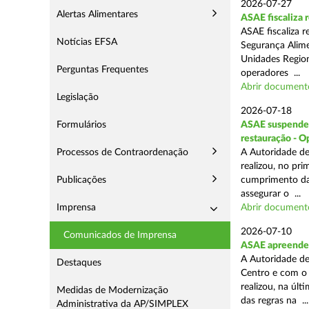
2026-07-27
Alertas Alimentares
ASAE fiscaliza
ASAE fiscaliza 
Notícias EFSA
Segurança Alime
Unidades Regiona
Perguntas Frequentes
operadores ...
Abrir document
Legislação
2026-07-18
Formulários
ASAE suspende 1
restauração - 
Processos de Contraordenação
A Autoridade de
realizou, no pr
Publicações
cumprimento das
assegurar o ...
Imprensa
Abrir document
2026-07-10
Comunicados de Imprensa
ASAE apreende 
A Autoridade de
Destaques
Centro e com o 
realizou, na úl
Medidas de Modernização
das regras na ...
Administrativa da AP/SIMPLEX