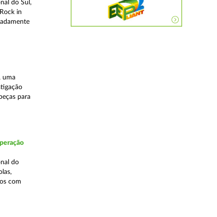
nal do Sul,
Rock in
meadamente
, uma
stigação
 peças para
Operação
nal do
las,
cos com