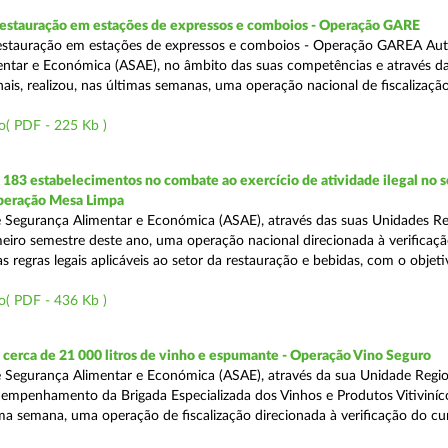
 restauração em estações de expressos e comboios - Operação GARE
restauração em estações de expressos e comboios - Operação GAREA Aut
ntar e Económica (ASAE), no âmbito das suas competências e através da
is, realizou, nas últimas semanas, uma operação nacional de fiscalização 
o( PDF - 225 Kb )
83 estabelecimentos no combate ao exercício de atividade ilegal no s
Operação Mesa Limpa
 Segurança Alimentar e Económica (ASAE), através das suas Unidades Re
imeiro semestre deste ano, uma operação nacional direcionada à verificaç
 regras legais aplicáveis ao setor da restauração e bebidas, com o objeti
o( PDF - 436 Kb )
cerca de 21 000 litros de vinho e espumante - Operação Vino Seguro
 Segurança Alimentar e Económica (ASAE), através da sua Unidade Regio
empenhamento da Brigada Especializada dos Vinhos e Produtos Vitiviníco
tima semana, uma operação de fiscalização direcionada à verificação do 