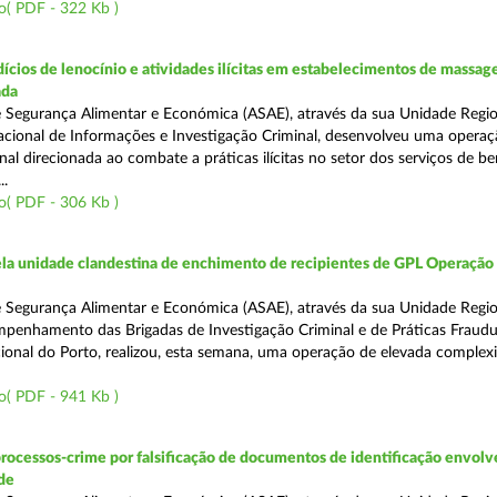
o( PDF - 322 Kb )
ícios de lenocínio e atividades ilícitas em estabelecimentos de massage
ada
 Segurança Alimentar e Económica (ASAE), através da sua Unidade Regio
cional de Informações e Investigação Criminal, desenvolveu uma operaç
al direcionada ao combate a práticas ilícitas no setor dos serviços de be
..
o( PDF - 306 Kb )
a unidade clandestina de enchimento de recipientes de GPL Operação
 Segurança Alimentar e Económica (ASAE), através da sua Unidade Regio
penhamento das Brigadas de Investigação Criminal e de Práticas Fraudu
onal do Porto, realizou, esta semana, uma operação de elevada complex
o( PDF - 941 Kb )
rocessos-crime por falsificação de documentos de identificação envol
de