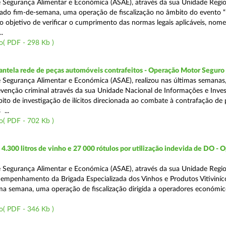
 Segurança Alimentar e Económica (ASAE), através da sua Unidade Regio
sado fim-de-semana, uma operação de fiscalização no âmbito do evento “
o objetivo de verificar o cumprimento das normas legais aplicáveis, no
.
o( PDF - 298 Kb )
antela rede de peças automóveis contrafeitos - Operação Motor Seguro
 Segurança Alimentar e Económica (ASAE), realizou nas últimas semanas
venção criminal através da sua Unidade Nacional de Informações e Inve
bito de investigação de ilícitos direcionada ao combate à contrafação de
...
o( PDF - 702 Kb )
.300 litros de vinho e 27 000 rótulos por utilização indevida de DO - 
 Segurança Alimentar e Económica (ASAE), através da sua Unidade Regio
empenhamento da Brigada Especializada dos Vinhos e Produtos Vitiviníco
tima semana, uma operação de fiscalização dirigida a operadores económi
o( PDF - 346 Kb )