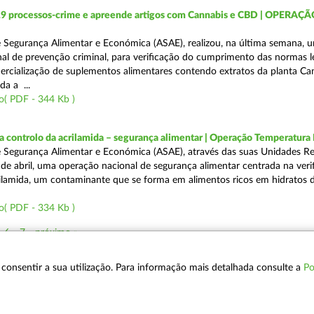
19 processos-crime e apreende artigos com Cannabis e CBD | OPERAÇ
 Segurança Alimentar e Económica (ASAE), realizou, na última semana, 
al de prevenção criminal, para verificação do cumprimento das normas l
mercialização de suplementos alimentares contendo extratos da planta Ca
da a ...
o( PDF - 344 Kb )
a controlo da acrilamida – segurança alimentar | Operação Temperatur
 Segurança Alimentar e Económica (ASAE), através das suas Unidades Re
 de abril, uma operação nacional de segurança alimentar centrada na veri
ilamida, um contaminante que se forma em alimentos ricos em hidratos 
o( PDF - 334 Kb )
6
7
próximo »
 a consentir a sua utilização. Para informação mais detalhada consulte a
Po
POLÍTICA DE PRIVACIDADE
T