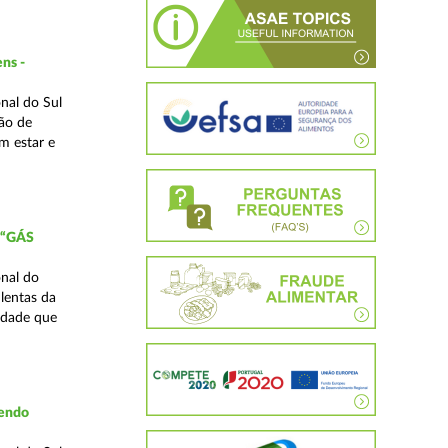
ns -
nal do Sul
ão de
m estar e
 “GÁS
nal do
lentas da
idade que
vendo