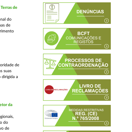
 Terras de
nal do
nas de
primento
oridade de
s suas
dirigida a
etor da
gionais,
ão do
vo de