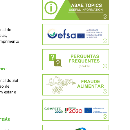
nal do
las,
cumprimento
ns -
nal do Sul
ão de
m estar e
 “GÁS