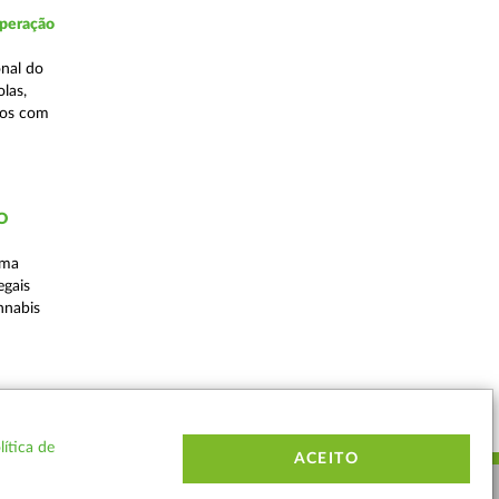
Operação
nal do
las,
cos com
ÃO
uma
egais
nnabis
Voltar
lítica de
ACEITO
ERMOS E CONDIÇÕES
MAPA DO SITE
CONTACTOS