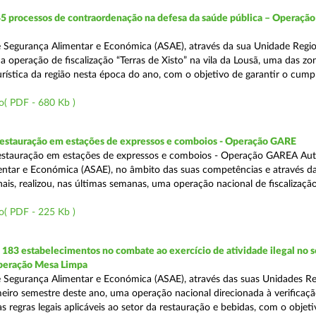
5 processos de contraordenação na defesa da saúde pública – Operação
 Segurança Alimentar e Económica (ASAE), através da sua Unidade Regio
 a operação de fiscalização “Terras de Xisto” na vila da Lousã, uma das zo
urística da região nesta época do ano, com o objetivo de garantir o cum
o( PDF - 680 Kb )
 restauração em estações de expressos e comboios - Operação GARE
restauração em estações de expressos e comboios - Operação GAREA Aut
ntar e Económica (ASAE), no âmbito das suas competências e através da
is, realizou, nas últimas semanas, uma operação nacional de fiscalização 
o( PDF - 225 Kb )
83 estabelecimentos no combate ao exercício de atividade ilegal no s
Operação Mesa Limpa
 Segurança Alimentar e Económica (ASAE), através das suas Unidades Re
imeiro semestre deste ano, uma operação nacional direcionada à verificaç
 regras legais aplicáveis ao setor da restauração e bebidas, com o objeti