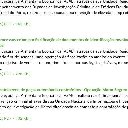
 Segurança Alimentar e Económica (ASAE), através da sua Unidade Regio
penhamento das Brigadas de Investigação Criminal e de Práticas Fraudu
onal do Porto, realizou, esta semana, uma operação de elevada complex
o( PDF - 941 Kb )
rocessos-crime por falsificação de documentos de identificação envol
de
 Segurança Alimentar e Económica (ASAE), através da sua Unidade Regio
sado fim-de-semana, uma operação de fiscalização no âmbito do evento “
o objetivo de verificar o cumprimento das normas legais aplicáveis, no
.
o( PDF - 298 Kb )
antela rede de peças automóveis contrafeitos - Operação Motor Seguro
 Segurança Alimentar e Económica (ASAE), realizou nas últimas semanas
venção criminal através da sua Unidade Nacional de Informações e Inve
bito de investigação de ilícitos direcionada ao combate à contrafação de
...
o( PDF - 702 Kb )