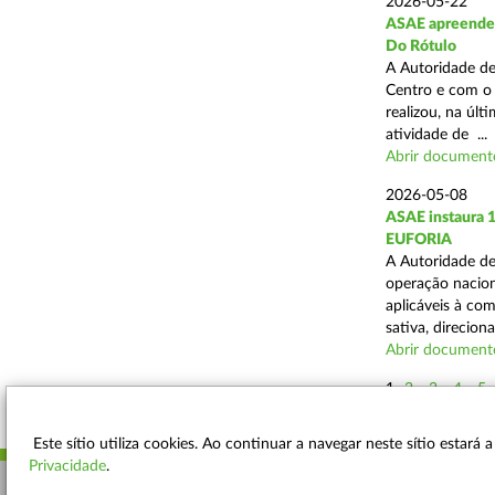
2026-05-22
ASAE apreende 4
Do Rótulo
A Autoridade de
Centro e com o 
realizou, na úl
atividade de ...
Abrir document
2026-05-08
ASAE instaura 
EUFORIA
A Autoridade de
operação nacion
aplicáveis à co
sativa, direciona
Abrir document
1
2
3
4
5
Este sítio utiliza cookies. Ao continuar a navegar neste sítio estará
Privacidade
.