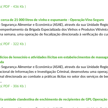
o( PDF - 436 Kb )
cerca de 21 000 litros de vinho e espumante - Operação Vino Seguro
 Segurança Alimentar e Económica (ASAE), através da sua Unidade Regio
empenhamento da Brigada Especializada dos Vinhos e Produtos Vitiviníco
tima semana, uma operação de fiscalização direcionada à verificação do 
o( PDF - 322 Kb )
ícios de lenocínio e atividades ilícitas em estabelecimentos de massage
ada
 Segurança Alimentar e Económica (ASAE), através da sua Unidade Regio
cional de Informações e Investigação Criminal, desenvolveu uma operaç
al direcionada ao combate a práticas ilícitas no setor dos serviços de be
..
o( PDF - 306 Kb )
a unidade clandestina de enchimento de recipientes de GPL Operação