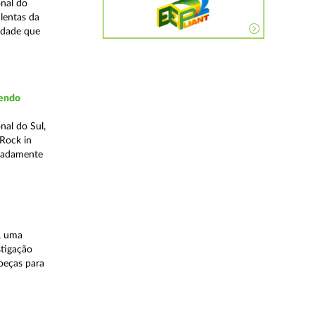
nal do
lentas da
idade que
vendo
nal do Sul,
Rock in
meadamente
, uma
stigação
 peças para