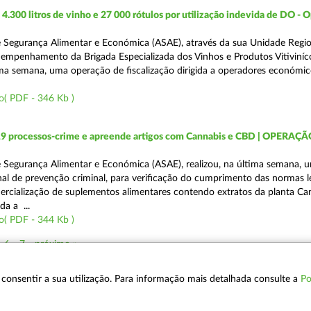
.300 litros de vinho e 27 000 rótulos por utilização indevida de DO - 
 Segurança Alimentar e Económica (ASAE), através da sua Unidade Regio
empenhamento da Brigada Especializada dos Vinhos e Produtos Vitiviníco
tima semana, uma operação de fiscalização dirigida a operadores económi
o( PDF - 346 Kb )
19 processos-crime e apreende artigos com Cannabis e CBD | OPERAÇ
 Segurança Alimentar e Económica (ASAE), realizou, na última semana, 
al de prevenção criminal, para verificação do cumprimento das normas l
mercialização de suplementos alimentares contendo extratos da planta Ca
da a ...
o( PDF - 344 Kb )
6
7
próximo »
 a consentir a sua utilização. Para informação mais detalhada consulte a
Po
POLÍTICA DE PRIVACIDADE
T