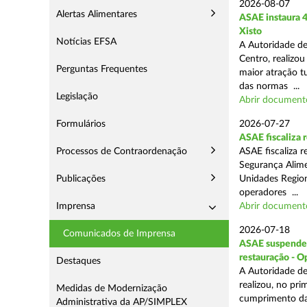
2026-08-07
Alertas Alimentares
ASAE instaura 4
Xisto
Notícias EFSA
A Autoridade de
Centro, realizou
Perguntas Frequentes
maior atração t
das normas ...
Legislação
Abrir document
Formulários
2026-07-27
ASAE fiscaliza
Processos de Contraordenação
ASAE fiscaliza 
Segurança Alime
Publicações
Unidades Regiona
operadores ...
Imprensa
Abrir document
2026-07-18
Comunicados de Imprensa
ASAE suspende 1
restauração - 
Destaques
A Autoridade de
realizou, no pr
Medidas de Modernização
cumprimento das
Administrativa da AP/SIMPLEX